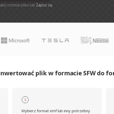
alny rozmiar pliku lub
Zapisz się
onwertować plik w formacie SFW do f
2
Wybierz format emf lub inny potrzebny