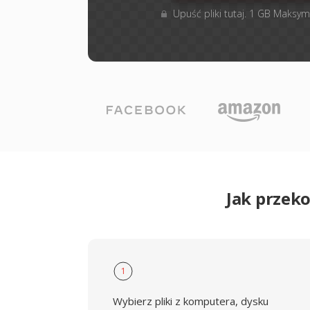
Upuść pliki tutaj. 1 GB Maksym
Jak przek
1
Wybierz pliki z komputera, dysku