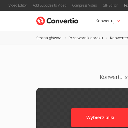
Video Editor
Add Subtitles to Video
Compress Video
GIF Editor
Te
Konwertuj
Strona główna
Przetwornik obrazu
Konwerte
Konwertuj sw
Wybierz pliki