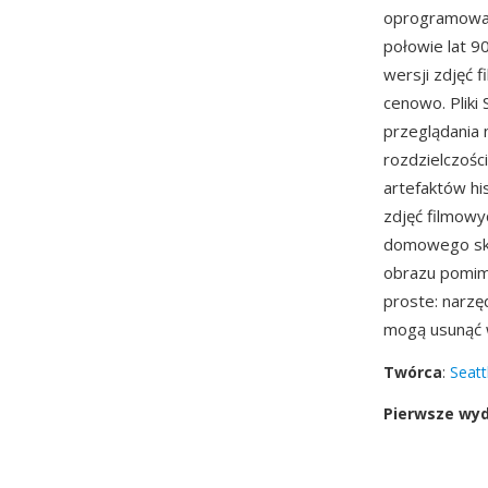
oprogramowan
połowie lat 9
wersji zdjęć 
cenowo. Pliki
przeglądania 
rozdzielczośc
artefaktów hi
zdjęć filmowy
domowego skan
obrazu pomim
proste: narzęd
mogą usunąć 
Twórca
:
Seatt
Pierwsze wy