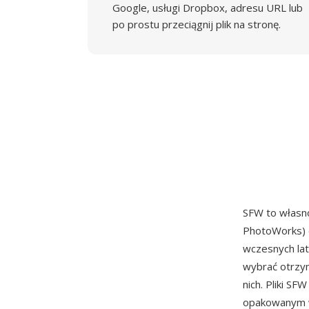
Google, usługi Dropbox, adresu URL lub
po prostu przeciągnij plik na stronę.
SFW to własn
PhotoWorks) d
wczesnych lat
wybrać otrzym
nich. Pliki S
opakowanym w