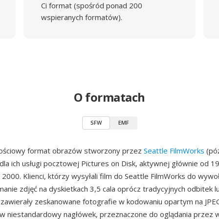
Ci format (spośród ponad 200
wspieranych formatów).
O formatach
SFW
EMF
ościowy format obrazów stworzony przez
Seattle FilmWorks
(póź
la ich usługi pocztowej Pictures on Disk, aktywnej głównie od 1
 2000. Klienci, którzy wysyłali film do Seattle FilmWorks do wywoł
anie zdjęć na dyskietkach 3,5 cala oprócz tradycyjnych odbitek l
FW zawierały zeskanowane fotografie w kodowaniu opartym na JPE
 niestandardowy nagłówek, przeznaczone do oglądania przez 