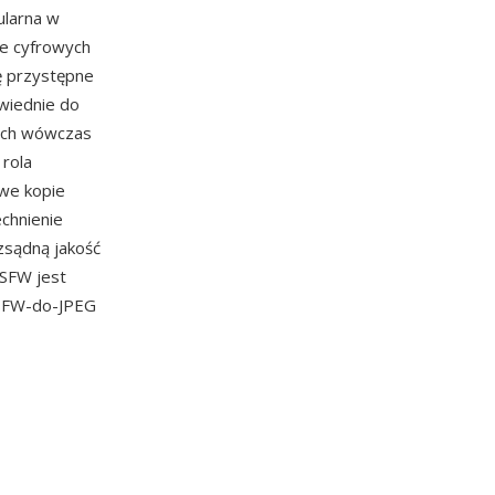
ularna w
ie cyfrowych
ię przystępne
owiednie do
wych wówczas
 rola
owe kopie
chnienie
zsądną jakość
SFW jest
 SFW-do-JPEG