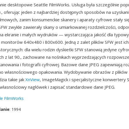
ie desktopowe Seattle FilmWorks. Usługa była szczególnie pop
0., oferując jeden z najbardziej dostępnych sposobów na uzyskan
filmowych, zanim konsumenckie skanery i aparaty cyfrowe stały s
 SFW zwykle zawierały skany o umiarkowanej rozdzielczości, odp
na ekranie i małych wydruków — wystarczająca jakość dla typo
i monitorów 640x480 i 800x600. Jedną z zalet plików SFW jest ich
storycznych: dla wielu rodzin dyskietki SFW stanowią jedyne cyfr
ch z lat 90., zachowane na nośnikach wyprzedzających rozpowsze
owania i fotografii cyfrowej. Bazowe dane JPEG zapewniają ro
o własnościowego opakowania. Wydobywanie obrazów z plików 
zia takie jak
XnView
, ImageMagick i specjalistyczne konwertery
własnościowy nagłówek i zapisać standardowe dane JPEG.
le FilmWorks
danie
: 1994