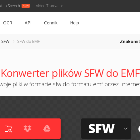
xt to Speech
Video Translator
OCR
API
Cennik
Help
Znakomit
r SFW
SFW do EMF
Konwerter plików SFW do EMF
oje pliki w formacie sfw do formatu emf przez Internet
SFW