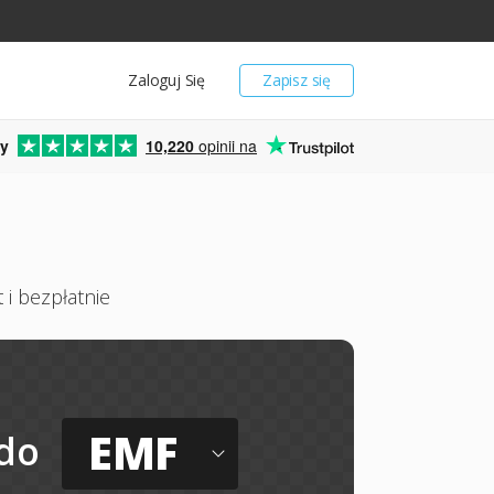
Zaloguj Się
Zapisz się
y
10,220
opinii na
 i bezpłatnie
EMF
do