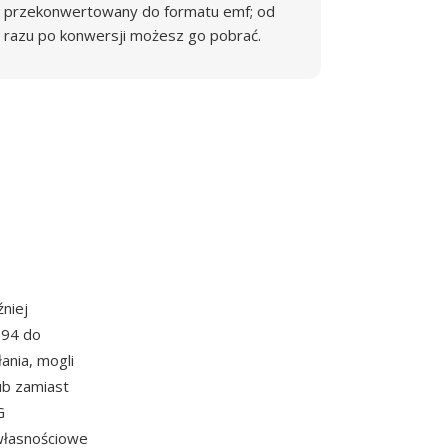
przekonwertowany do formatu emf; od
razu po konwersji możesz go pobrać.
niej
994 do
ania, mogli
ub zamiast
G
własnościowe