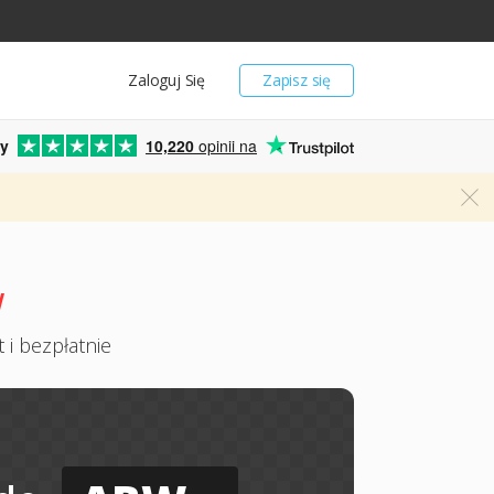
Zaloguj Się
Zapisz się
y
10,220
opinii na
W
 i bezpłatnie