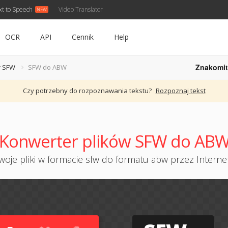
xt to Speech
Video Translator
OCR
API
Cennik
Help
Znakomit
r SFW
SFW do ABW
Czy potrzebny do rozpoznawania tekstu?
Rozpoznaj tekst
Konwerter plików SFW do AB
oje pliki w formacie sfw do formatu abw przez Internet