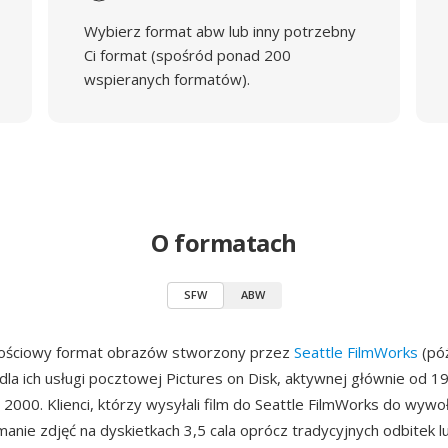
Wybierz format abw lub inny potrzebny
Ci format (spośród ponad 200
wspieranych formatów).
O formatach
SFW
ABW
ościowy format obrazów stworzony przez
Seattle FilmWorks
(póź
la ich usługi pocztowej Pictures on Disk, aktywnej głównie od 1
 2000. Klienci, którzy wysyłali film do Seattle FilmWorks do wywoł
anie zdjęć na dyskietkach 3,5 cala oprócz tradycyjnych odbitek l