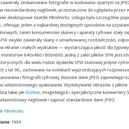
FW zawierały zeskanowane fotografie w kodowaniu opartym na JPE
 niestandardowy nagłówek, przeznaczone do oglądania przez 
ie desktopowe Seattle FilmWorks. Usługa była szczególnie pop
0., oferując jeden z najbardziej dostępnych sposobów na uzyskan
filmowych, zanim konsumenckie skanery i aparaty cyfrowe stały s
 SFW zwykle zawierały skany o umiarkowanej rozdzielczości, odp
na ekranie i małych wydruków — wystarczająca jakość dla typo
i monitorów 640x480 i 800x600. Jedną z zalet plików SFW jest ich
storycznych: dla wielu rodzin dyskietki SFW stanowią jedyne cyfr
ch z lat 90., zachowane na nośnikach wyprzedzających rozpowsze
owania i fotografii cyfrowej. Bazowe dane JPEG zapewniają ro
o własnościowego opakowania. Wydobywanie obrazów z plików 
zia takie jak
XnView
, ImageMagick i specjalistyczne konwertery
własnościowy nagłówek i zapisać standardowe dane JPEG.
le FilmWorks
danie
: 1994