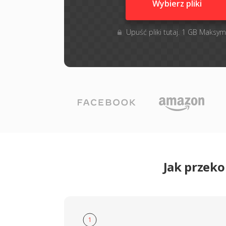
Wybierz pliki
Upuść pliki tutaj. 1 GB Maksym
Jak przek
1