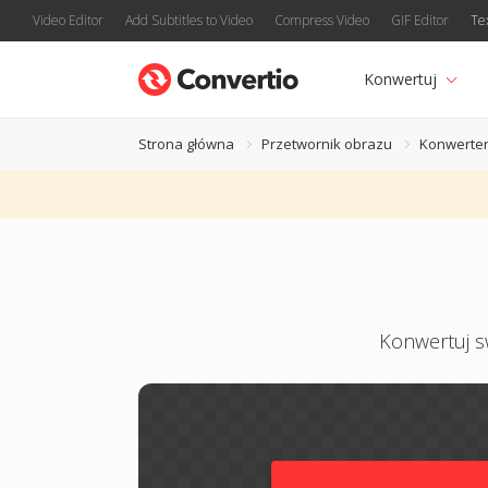
Video Editor
Add Subtitles to Video
Compress Video
GIF Editor
Te
Konwertuj
Strona główna
Przetwornik obrazu
Konwerte
Konwertuj sw