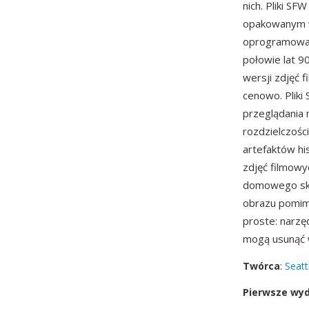
nich. Pliki S
opakowanym w
oprogramowan
połowie lat 9
wersji zdjęć 
cenowo. Pliki
przeglądania 
rozdzielczośc
artefaktów hi
zdjęć filmowy
domowego skan
obrazu pomim
proste: narzęd
mogą usunąć 
Twórca
:
Seatt
Pierwsze wy