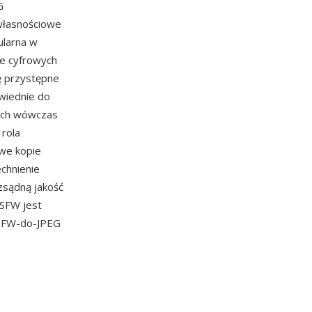
G
własnościowe
ularna w
ie cyfrowych
ię przystępne
owiednie do
wych wówczas
 rola
owe kopie
chnienie
zsądną jakość
SFW jest
 SFW-do-JPEG