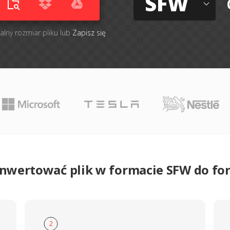
SFW
alny rozmiar pliku lub
Zapisz się
onwertować plik w formacie SFW do f
2