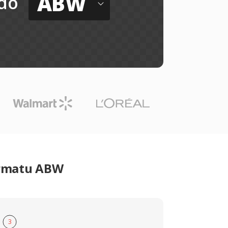
ABW
do
ormatu ABW
3