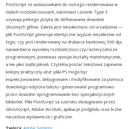
PostScript ze wskazowkami do ostrego renderowania w
niskich rozdzielczosciach, natomiast czcionki Type 3
uzywaja pelnego jezyka do definiowania dowolnie
zlozonych glifow. Zaleta jest niezaleznosc od urzadzenia —
plik PostScript generuje identyczne wyjscie niezaleznie od
tego, czy jest renderowany na drukarce biurkowej 300 dpi,
naswietlarce wysokiej rozdzielczosci czy rasteryzatorze
programowym, poniewaz opisuje ksztalty matematycznie,
a nie jako siatki pikseli. Czytelna postac tekstowa zapewnia
kolejny praktyczny atut: pliki PS moga byc
inspekcjonowane, debugowane i modyfikowane za pomoca
dowolnego edytora tekstu i generowane programowo
przez dowolne oprogramowanie bez specjalistycznych
bibliotek. Pliki PostScript sa szeroko obslugiwane przez
Ghostscript, Adobe Acrobat, aplikacje podgladu oraz liczne
narzedzia wydawnicze i graficzne.
Twórca
:
Adobe Systems