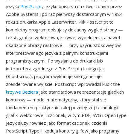
jezyku
PostScript
, jezyku opisu stron stworzonym przez
Adobe Systems i po raz pierwszy dostarczonym w 1984
roku z drukarka Apple LaserWriter. Plik PostScript to
kompletny program opisujacy dokladny wyglad strony —
tekst, grafike wektorowa, krzywe, wypelnienia, a nawet
osadzone obrazy rastrowe — przy uzyciu stosowegow
interpretowanego jezyka z pelnymi konstrukcjami
programistycznymi. Po wyslaniu do drukarki lub
interpretera zgodnego z PostScript (takiego jak
Ghostscript), program wykonuje sie i generuje
zrenderowane wyjscie. PostScript wprowadzil kubiczne
krzywe Beziera
jako standardowa reprezentacje gladkich
konturow — model matematyczny, ktory stal sie
fundamentem praktycznie calej pozniejszej technologii
grafiki wektorowej i czcionek, w tym PDF, SVG i OpenType.
Jezyk sluzy rowniez jako format czcionek: czcionki
PostScript Type 1 koduja kontury glifow jako programy