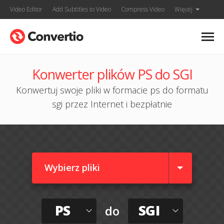
Video Editor
Add Subtitles to Video
Compress Video
Więcej
Konwerter plików PS do SGI
Konwertuj swoje pliki w formacie ps do formatu
sgi przez Internet i bezpłatnie
Wybierz pliki
PS
SGI
do