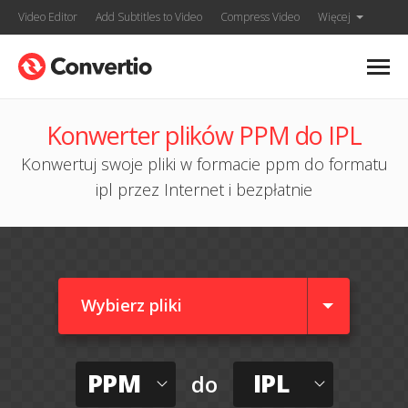
Video Editor
Add Subtitles to Video
Compress Video
Więcej
Konwerter plików PPM do IPL
Konwertuj swoje pliki w formacie ppm do formatu
ipl przez Internet i bezpłatnie
Wybierz pliki
PPM
IPL
do