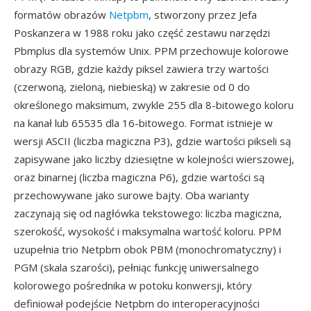
formatów obrazów
Netpbm
, stworzony przez Jefa
Poskanzera w 1988 roku jako część zestawu narzędzi
Pbmplus dla systemów Unix. PPM przechowuje kolorowe
obrazy RGB, gdzie każdy piksel zawiera trzy wartości
(czerwoną, zieloną, niebieską) w zakresie od 0 do
określonego maksimum, zwykle 255 dla 8-bitowego koloru
na kanał lub 65535 dla 16-bitowego. Format istnieje w
wersji ASCII (liczba magiczna P3), gdzie wartości pikseli są
zapisywane jako liczby dziesiętne w kolejności wierszowej,
oraz binarnej (liczba magiczna P6), gdzie wartości są
przechowywane jako surowe bajty. Oba warianty
zaczynają się od nagłówka tekstowego: liczba magiczna,
szerokość, wysokość i maksymalna wartość koloru. PPM
uzupełnia trio Netpbm obok PBM (monochromatyczny) i
PGM (skala szarości), pełniąc funkcję uniwersalnego
kolorowego pośrednika w potoku konwersji, który
definiował podejście Netpbm do interoperacyjności