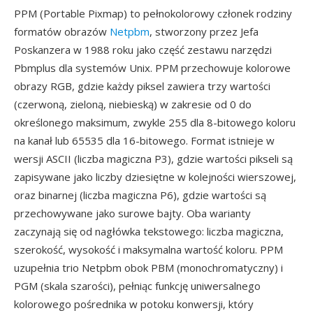
PPM (Portable Pixmap) to pełnokolorowy członek rodziny
formatów obrazów
Netpbm
, stworzony przez Jefa
Poskanzera w 1988 roku jako część zestawu narzędzi
Pbmplus dla systemów Unix. PPM przechowuje kolorowe
obrazy RGB, gdzie każdy piksel zawiera trzy wartości
(czerwoną, zieloną, niebieską) w zakresie od 0 do
określonego maksimum, zwykle 255 dla 8-bitowego koloru
na kanał lub 65535 dla 16-bitowego. Format istnieje w
wersji ASCII (liczba magiczna P3), gdzie wartości pikseli są
zapisywane jako liczby dziesiętne w kolejności wierszowej,
oraz binarnej (liczba magiczna P6), gdzie wartości są
przechowywane jako surowe bajty. Oba warianty
zaczynają się od nagłówka tekstowego: liczba magiczna,
szerokość, wysokość i maksymalna wartość koloru. PPM
uzupełnia trio Netpbm obok PBM (monochromatyczny) i
PGM (skala szarości), pełniąc funkcję uniwersalnego
kolorowego pośrednika w potoku konwersji, który