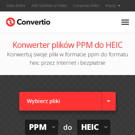
Video Editor
Add Subtitles to Video
Compress Video
Więcej
Konwerter plików PPM do HEIC
Konwertuj swoje pliki w formacie ppm do formatu
heic przez Internet i bezpłatnie
Wybierz pliki
PPM
HEIC
do