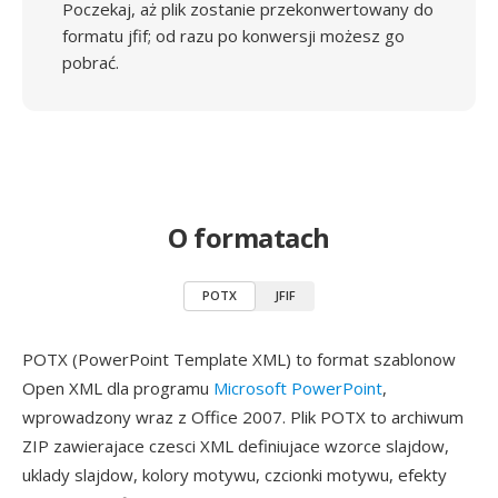
Poczekaj, aż plik zostanie przekonwertowany do
formatu jfif; od razu po konwersji możesz go
pobrać.
O formatach
POTX
JFIF
POTX (PowerPoint Template XML) to format szablonow
Open XML dla programu
Microsoft PowerPoint
,
wprowadzony wraz z Office 2007. Plik POTX to archiwum
ZIP zawierajace czesci XML definiujace wzorce slajdow,
uklady slajdow, kolory motywu, czcionki motywu, efekty