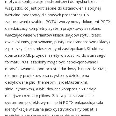
motywu, konfiguracje zastepnikow i domyslna tresc —
wszystko, co jest potrzebne do ustanowienia spojnej
wizualnej podstawy dla nowych prezentacji. Po
zastosowaniu szablon POTX tworzy nowy dokument PPTX
dziedziczacy kompletny system projektowy szablonu,
wlaczajac wiele wariantow ukladu slajdow (tytul, tresc,
dwie kolumny, porownanie, pusty i niestandardowe uklady)
z precyzyjnie rozmieszczonymi zastepnikami. Struktura
oparta na XML przynosi zalety w stosunku do starszego
formatu POT: szablony moga byc inspekcjonowane i
modyfikowane za pomoca standardowych narzedzi XML,
elementy projektowe sa czysto rozdzielone na
dedykowane pliki (theme.xml, slideMaster.xml,
slideLayout.xml), a wbudowana kompresja ZIP daje
mniejsze rozmiary plikow. Zaleta jest zarzadzanie
systemem projektowym — pliki POTX enkapsuluja cala
identyfikacje wizualna jako dystrybuowalny pakiet, a
modulowa struktura XML ulatwia aktualizowanie