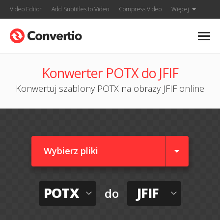
Video Editor
Add Subtitles to Video
Compress Video
Więcej
Konwerter POTX do JFIF
Konwertuj szablony POTX na obrazy JFIF online
Wybierz pliki
POTX
JFIF
do