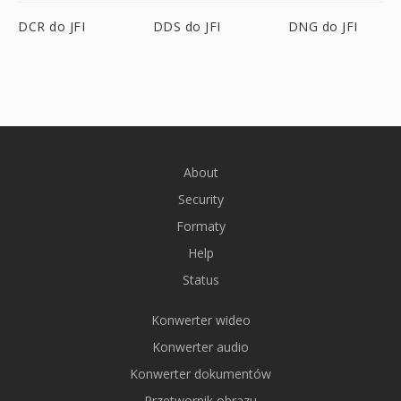
DCR do JFI
DDS do JFI
DNG do JFI
About
Security
Formaty
Help
Status
Konwerter wideo
Konwerter audio
Konwerter dokumentów
Przetwornik obrazu