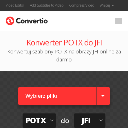
Video Editor
Add Subtitles to Video
Compress Video
Więcej
Konwerter POTX do JFI
Konwertuj szablony POTX na obrazy JFI online za
darmo
Wybierz pliki
POTX
JFI
do