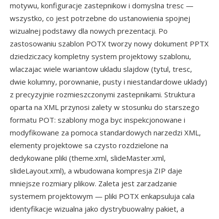
motywu, konfiguracje zastepnikow i domyslna tresc —
wszystko, co jest potrzebne do ustanowienia spojnej
wizualnej podstawy dla nowych prezentacji. Po
zastosowaniu szablon POTX tworzy nowy dokument PPTX
dziedziczacy kompletny system projektowy szablonu,
wlaczajac wiele wariantow ukladu slajdow (tytul, tresc,
dwie kolumny, porownanie, pusty i niestandardowe uklady)
z precyzyjnie rozmieszczonymi zastepnikami. Struktura
oparta na XML przynosi zalety w stosunku do starszego
formatu POT: szablony moga byc inspekcjonowane i
modyfikowane za pomoca standardowych narzedzi XML,
elementy projektowe sa czysto rozdzielone na
dedykowane pliki (theme.xml, slideMaster.xml,
slideLayout.xml), a wbudowana kompresja ZIP daje
mniejsze rozmiary plikow. Zaleta jest zarzadzanie
systemem projektowym — pliki POTX enkapsuluja cala
identyfikacje wizualna jako dystrybuowalny pakiet, a