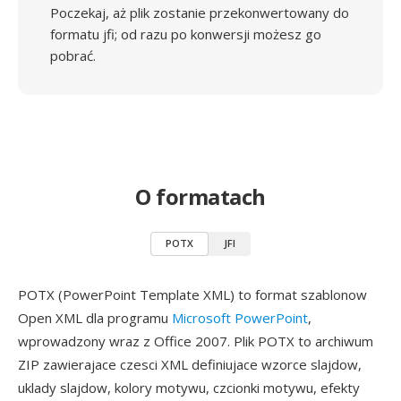
Poczekaj, aż plik zostanie przekonwertowany do
formatu jfi; od razu po konwersji możesz go
pobrać.
O formatach
POTX
JFI
POTX (PowerPoint Template XML) to format szablonow
Open XML dla programu
Microsoft PowerPoint
,
wprowadzony wraz z Office 2007. Plik POTX to archiwum
ZIP zawierajace czesci XML definiujace wzorce slajdow,
uklady slajdow, kolory motywu, czcionki motywu, efekty