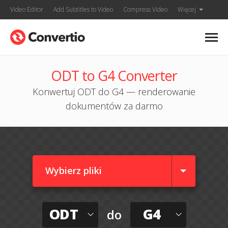
Video Editor
Add Subtitles to Video
Compress Video
Więcej
ODT to G4 Converter
Konwertuj ODT do G4 — renderowanie
dokumentów za darmo
Wybierz pliki
ODT
G4
do