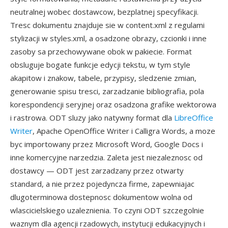
neutralnej wobec dostawcow, bezplatnej specyfikacji.
Tresc dokumentu znajduje sie w content.xml z regulami
stylizacji w styles.xml, a osadzone obrazy, czcionki i inne
zasoby sa przechowywane obok w pakiecie. Format
obsluguje bogate funkcje edycji tekstu, w tym style
akapitow i znakow, tabele, przypisy, sledzenie zmian,
generowanie spisu tresci, zarzadzanie bibliografia, pola
korespondencji seryjnej oraz osadzona grafike wektorowa
i rastrowa. ODT sluzy jako natywny format dla
LibreOffice
Writer
, Apache OpenOffice Writer i Calligra Words, a moze
byc importowany przez Microsoft Word, Google Docs i
inne komercyjne narzedzia. Zaleta jest niezaleznosc od
dostawcy — ODT jest zarzadzany przez otwarty
standard, a nie przez pojedyncza firme, zapewniajac
dlugoterminowa dostepnosc dokumentow wolna od
wlascicielskiego uzaleznienia. To czyni ODT szczegolnie
waznym dla agencji rzadowych, instytucji edukacyjnych i