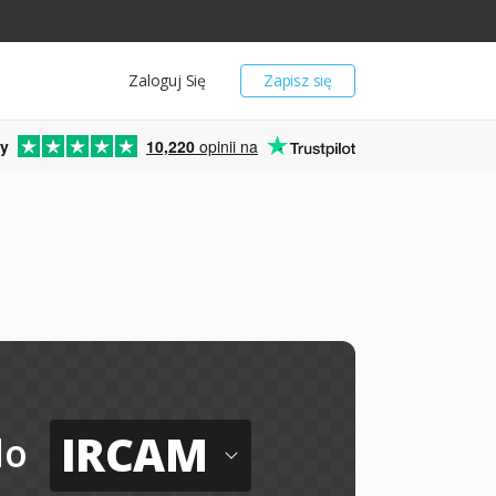
Zaloguj Się
Zapisz się
y
10,220
opinii na
IRCAM
do