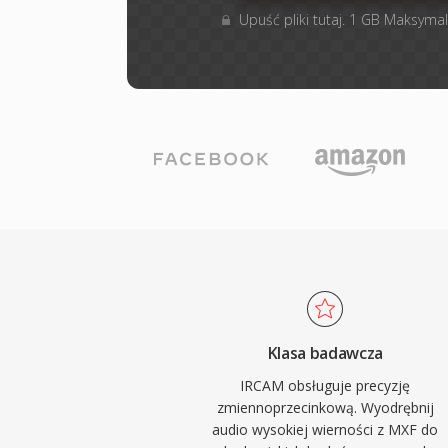
Upuść pliki tutaj. 1 GB Maksymal
Klasa badawcza
IRCAM obsługuje precyzję
zmiennoprzecinkową. Wyodrębnij
audio wysokiej wierności z MXF do