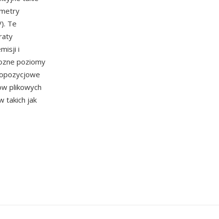
ametry
). Te
raty
isji i
rozne poziomy
lopozycjowe
ow plikowych
 takich jak