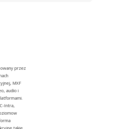
yzowany przez
mach
yjnej, MXF
, audio i
latformami.
-Intra,
poziomow
tforma
kcyjne takie