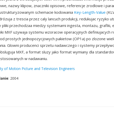
owe, nazwy klipow, znaczniki opisowe, referencje zrodlowe i par
 ustrukturyzowanym schemacie kodowania
Key-Length-Value
(KLV
ózuja z trescia przez caly lancuch produkcji, redukujac ryzyko ut
y pliki przechodzaa miedzy systemami ingesta, montazu, grafiki, em
 Pliki MXF uzywaja systemu wzoracow operacyjnych definiujacych 
 od prostych jednopozycjowych pakietow (OP1a) po zlozone wie
ania. Glowni producenci sprzetu nadawczego i systemy przepływ
obsluguja MXF, a format sluzy jako format wymiany dla standardow
1 stosowanych w nadawaniu.
ty of Motion Picture and Television Engineers
danie
: 2004