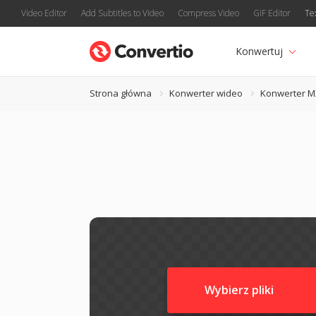
Video Editor
Add Subtitles to Video
Compress Video
GIF Editor
Te
Konwertuj
Strona główna
Konwerter wideo
Konwerter M
Wybierz pliki