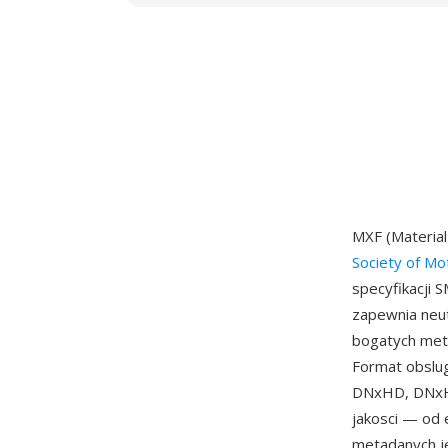
MXF (Material
Society of Mo
specyfikacji 
zapewnia neu
bogatych met
Format obslug
DNxHD, DNxHR
jakosci — od 
metadanych je