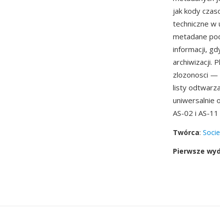
jak kody czas
techniczne w
metadane podr
informacji, gd
archiwizacji.
zlozonosci —
listy odtwarz
uniwersalnie 
AS-02 i AS-1
Twórca
:
Socie
Pierwsze wy