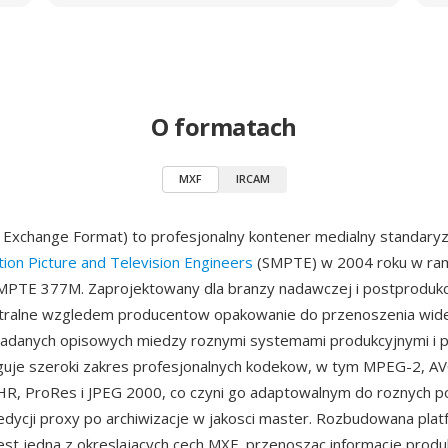
O formatach
MXF
IRCAM
 Exchange Format) to profesjonalny kontener medialny standar
tion Picture and Television Engineers
(SMPTE) w 2004 roku w ra
SMPTE 377M. Zaprojektowany dla branzy nadawczej i postprodukc
tralne wzgledem producentow opakowanie do przenoszenia wideo
adanych opisowych miedzy roznymi systemami produkcyjnymi i p
uje szeroki zakres profesjonalnych kodekow, w tym MPEG-2, AVC
, ProRes i JPEG 2000, co czyni go adaptowalnym do roznych 
edycji proxy po archiwizacje w jakosci master. Rozbudowana pla
st jedna z okreslajacych cech MXF, przenoszac informacje produ