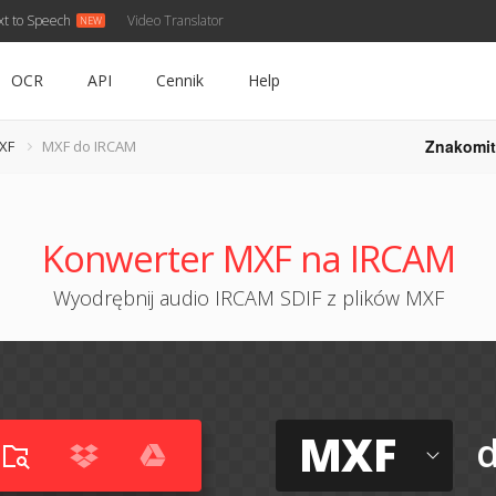
xt to Speech
Video Translator
OCR
API
Cennik
Help
Znakomit
XF
MXF do IRCAM
Konwerter MXF na IRCAM
Wyodrębnij audio IRCAM SDIF z plików MXF
MXF