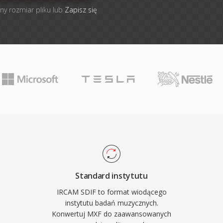
ny rozmiar pliku lub
Zapisz się
Standard instytutu
IRCAM SDIF to format wiodącego
instytutu badań muzycznych.
Konwertuj MXF do zaawansowanych