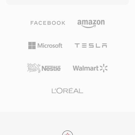
czasowe, nazwy klipow, znaczniki opisowe,
Pliki M2TS opakowuja zawartosc w pakiety
referencje zrodlowe i parametry techniczne w
strumienia transportowego MPEG-2 z
ustrukturyzowanym schemacie kodowania
dodatkowym 4-bajtowym naglowkiem
Key-Length-Value (KLV). Te metadane
znacznika czasowego dotoaczonym do
podrózuja z trescia przez caly lancuch
kazdego 188-bajtowego pakietu, co daje 192-
produkcji, redukujac ryzyko utraty informacji,
bajtowe pakiety umozliwiajace precyzyjniejsze
gdy pliki przechodzaa miedzy systemami
taktowanie i odzyskiwanie po bledach podczas
ingesta, montazu, grafiki, emisji i archiwizacji.
odtwarzania z nosnika optycznego. Ta
Pliki MXF uzywaja systemu wzoracow
rozszerzona struktura pakietow pomaga
operacyjnych definiujacych rozne poziomy
utrzymac synchronizacje przy zmiennych
zlozonosci — od prostych jednopozycjowych
predkosciach odczytu, ktore sa inherentne dla
pakietow (OP1a) po zlozone wielopozycjowe
nosnikow dyskowych. M2TS obsluguje glowne
listy odtwarzania. Glowni producenci sprzetu
kodeki Blu-ray, w tym H.264/AVC, MPEG-2 i VC-
nadawczego i systemy przepływow plikowych
1, obok formatow audio takich jak Dolby
uniwersalnie obsluguja MXF, a format sluzy
TrueHD, DTS-HD Master Audio i LPCM do
jako format wymiany dla standardow takich jak
bezstratnego dzwieku przestrzennego.