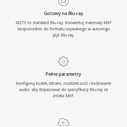
AS-02 i AS-11 stosowanych w nadawaniu.
Kontener jest rowniez uzywany przez kamery
Gotowy na Blu-ray
AVCHD do nagrywania materialu w wysokiej
M2TS to standard Blu-ray. Konwertuj materiały MXF
rozdzielczosci, co czyni go powszechnym
bezpośrednio do formatu używanego w autoringu
zarowno w odtwarzaniu plyt konsumenckich,
płyt Blu-ray.
jak i w przepływach produkcji wideo. Pliki M2TS
zachowuja znaczniki rozdzialow, strumienie
napisow i dane interaktywnych menu w ramach
strumienia transportowego. Niezawodne
mechanizmy synchronizacji i obsluga kodekow
Pełne parametry
wysokiej jakosci czynia M2TS dobrze
Konfiguruj kodek, bitrate, rozdzielczość i kodowanie
dostosowanym do archiwizacji tresci w
audio, aby dopasować do specyfikacji Blu-ray ze
wysokiej rozdzielczosci, gdzie zachowanie
źródła MXF.
pelnej jakosci zrodlowej jest istotne.