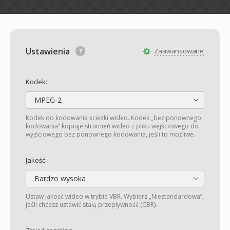
Ustawienia
Zaawansowane
Kodek:
MPEG-2
Kodek do kodowania ścieżki wideo. Kodek „bez ponownego
kodowania” kopiuje strumień wideo z pliku wejściowego do
wyjściowego bez ponownego kodowania, jeśli to możliwe.
Jakość:
Bardzo wysoka
Ustaw jakość wideo w trybie VBR. Wybierz „Niestandardowa”,
jeśli chcesz ustawić stałą przepływność (CBR).