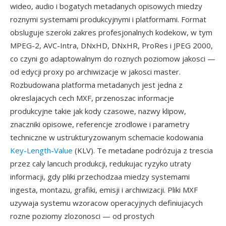
wideo, audio i bogatych metadanych opisowych miedzy
roznymi systemami produkcyjnymi i platformami. Format
obsluguje szeroki zakres profesjonalnych kodekow, w tym
MPEG-2, AVC-Intra, DNxHD, DNxHR, ProRes i JPEG 2000,
co czyni go adaptowalnym do roznych poziomow jakosci —
od edycji proxy po archiwizacje w jakosci master.
Rozbudowana platforma metadanych jest jedna z
okreslajacych cech MXF, przenoszac informacje
produkcyjne takie jak kody czasowe, nazwy klipow,
znaczniki opisowe, referencje zrodlowe i parametry
techniczne w ustrukturyzowanym schemacie kodowania
Key-Length-Value
(KLV). Te metadane podrózuja z trescia
przez caly lancuch produkcji, redukujac ryzyko utraty
informacji, gdy pliki przechodzaa miedzy systemami
ingesta, montazu, grafiki, emisji i archiwizacji. Pliki MXF
uzywaja systemu wzoracow operacyjnych definiujacych
rozne poziomy zlozonosci — od prostych