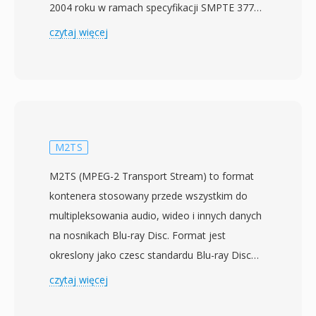
2004 roku w ramach specyfikacji SMPTE 377M.
Zaprojektowany dla branzy nadawczej i
czytaj więcej
postprodukcyjnej, MXF zapewnia neutralne
wzgledem producentow opakowanie do
przenoszenia wideo, audio i bogatych
metadanych opisowych miedzy roznymi
systemami produkcyjnymi i platformami.
Format obsluguje szeroki zakres
M2TS
profesjonalnych kodekow, w tym MPEG-2,
M2TS (MPEG-2 Transport Stream) to format
AVC-Intra, DNxHD, DNxHR, ProRes i JPEG
kontenera stosowany przede wszystkim do
2000, co czyni go adaptowalnym do roznych
multipleksowania audio, wideo i innych danych
poziomow jakosci — od edycji proxy po
na nosnikach Blu-ray Disc. Format jest
archiwizacje w jakosci master. Rozbudowana
okreslony jako czesc standardu Blu-ray Disc
platforma metadanych jest jedna z
Audio-Video (BDAV) opracowanego przez Blu-
czytaj więcej
okreslajacych cech MXF, przenoszac
ray Disc Association, z komercyjnymi
informacje produkcyjne takie jak kody
produktami Blu-ray debiutujacymi w 2006 roku.