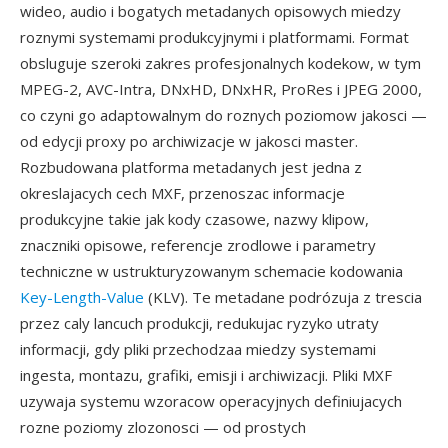
wideo, audio i bogatych metadanych opisowych miedzy
roznymi systemami produkcyjnymi i platformami. Format
obsluguje szeroki zakres profesjonalnych kodekow, w tym
MPEG-2, AVC-Intra, DNxHD, DNxHR, ProRes i JPEG 2000,
co czyni go adaptowalnym do roznych poziomow jakosci —
od edycji proxy po archiwizacje w jakosci master.
Rozbudowana platforma metadanych jest jedna z
okreslajacych cech MXF, przenoszac informacje
produkcyjne takie jak kody czasowe, nazwy klipow,
znaczniki opisowe, referencje zrodlowe i parametry
techniczne w ustrukturyzowanym schemacie kodowania
Key-Length-Value
(KLV). Te metadane podrózuja z trescia
przez caly lancuch produkcji, redukujac ryzyko utraty
informacji, gdy pliki przechodzaa miedzy systemami
ingesta, montazu, grafiki, emisji i archiwizacji. Pliki MXF
uzywaja systemu wzoracow operacyjnych definiujacych
rozne poziomy zlozonosci — od prostych