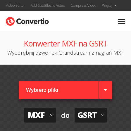
Video Editor
Add Subtitles to Video
Compress Video
Więcej
Konwerter MXF na GSRT
Wyodrębnij dzwonek Grandstream z nagrań MXF
Wybierz pliki
MXF
GSRT
do