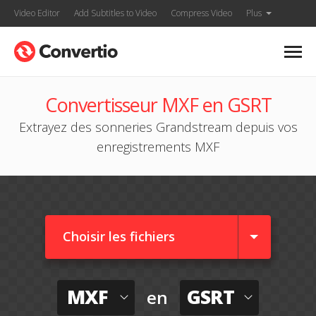
Video Editor
Add Subtitles to Video
Compress Video
Plus
Convertisseur MXF en GSRT
Extrayez des sonneries Grandstream depuis vos
enregistrements MXF
Choisir les fichiers
MXF
GSRT
en