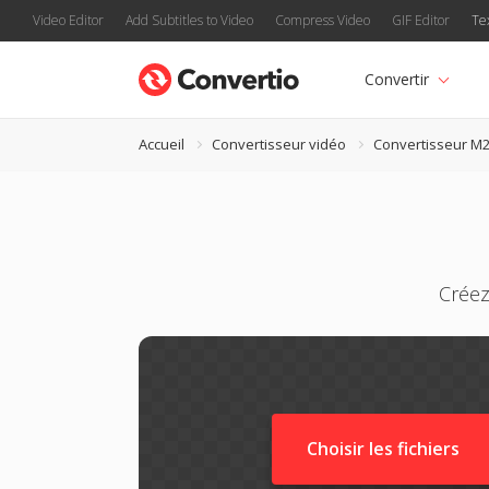
Video Editor
Add Subtitles to Video
Compress Video
GIF Editor
Te
Convertir
Accueil
Convertisseur vidéo
Convertisseur M
Créez
Choisir les fichiers