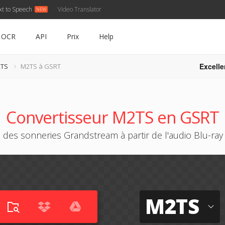
xt to Speech
Video Translator
OCR
API
Prix
Help
Excelle
2TS
M2TS à GSRT
Convertisseur M2TS en GSRT
 des sonneries Grandstream à partir de l'audio Blu-ra
M2TS