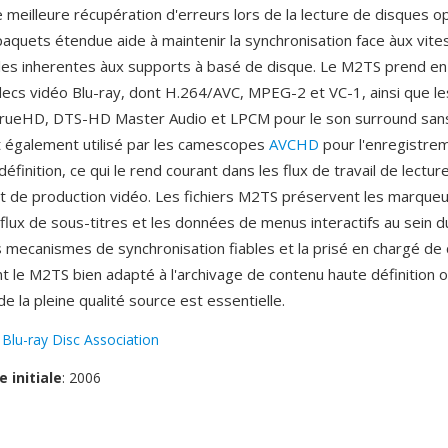
 meilleure récupération d'erreurs lors de la lecture de disques o
paquets étendue aide à maintenir la synchronisation face àux vit
bles inherentes àux supports à basé de disque. Le M2TS prend en
decs vidéo Blu-ray, dont H.264/AVC, MPEG-2 et VC-1, ainsi que l
TrueHD, DTS-HD Master Audio et LPCM pour le son surround sans
 également utilisé par les camescopes
AVCHD
pour l'enregistre
éfinition, ce qui le rend courant dans les flux de travail de lectu
et de production vidéo. Les fichiers M2TS préservent les marque
 flux de sous-titres et les données de menus interactifs au sein d
s mecanismes de synchronisation fiables et la prisé en chargé de
t le M2TS bien adapté à l'archivage de contenu haute définition o
e la pleine qualité source est essentielle.
:
Blu-ray Disc Association
e initiale
: 2006