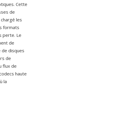
ptiques. Cette
esses de
 chargé les
es formats
 perte. Le
ment de
re de disques
urs de
u flux de
 codecs haute
ù la