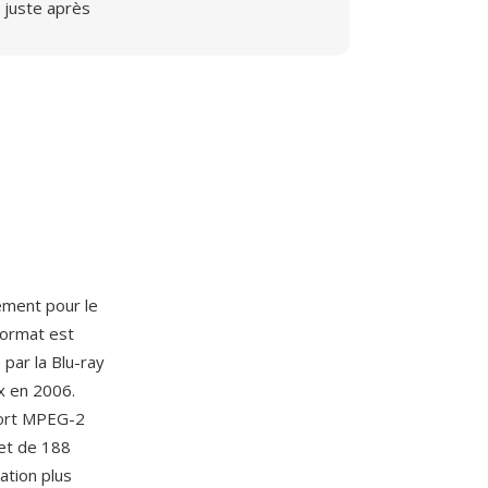
juste après
ement pour le
format est
par la Blu-ray
x en 2006.
port MPEG-2
et de 188
ation plus