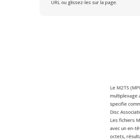
URL ou glissez-les sur la page.
Le M2TS (MPEG
multiplexage 
specifie comm
Disc Associat
Les fichiers 
avec un en-tê
octets, résul