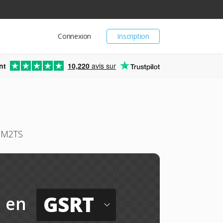
Connexion
Inscription
nt
10,220
avis sur
y M2TS
GSRT
en