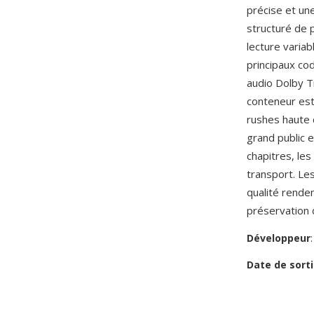
précise et une
structuré de 
lecture varia
principaux co
audio Dolby 
conteneur est
rushes haute d
grand public 
chapitres, les
transport. Le
qualité renden
préservation d
Développeur
Date de sorti