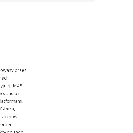
yzowany przez
mach
yjnej, MXF
, audio i
latformami.
-Intra,
poziomow
tforma
kcyjne takie