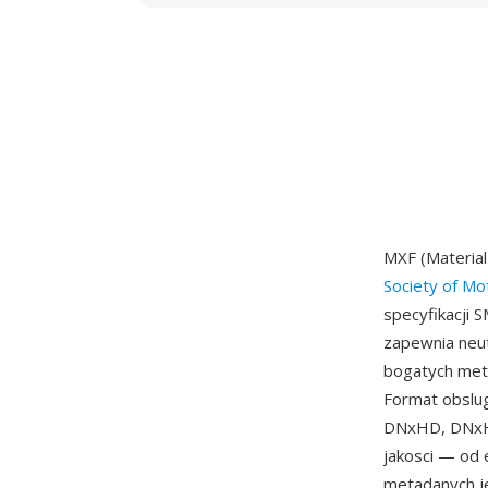
MXF (Material
Society of Mo
specyfikacji 
zapewnia neu
bogatych met
Format obslug
DNxHD, DNxHR
jakosci — od 
metadanych je