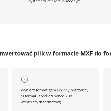
systemami telekomunikacyjnymi.
onwertować plik w formacie MXF do f
2
Wybierz format gsm lub inny potrzebny
Ci format (spośród ponad 200
wspieranych formatów).