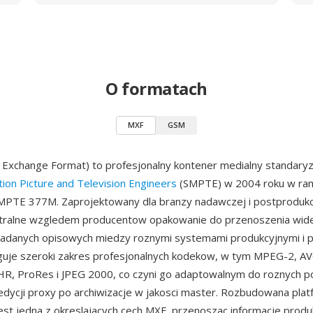
O formatach
MXF
GSM
 Exchange Format) to profesjonalny kontener medialny standar
tion Picture and Television Engineers
(SMPTE) w 2004 roku w ra
SMPTE 377M. Zaprojektowany dla branzy nadawczej i postprodukc
tralne wzgledem producentow opakowanie do przenoszenia wideo
adanych opisowych miedzy roznymi systemami produkcyjnymi i p
uje szeroki zakres profesjonalnych kodekow, w tym MPEG-2, AVC
, ProRes i JPEG 2000, co czyni go adaptowalnym do roznych 
edycji proxy po archiwizacje w jakosci master. Rozbudowana pla
st jedna z okreslajacych cech MXF, przenoszac informacje produ