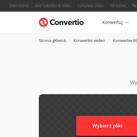
Video Editor
Add Subtitles to Video
Compress Video
GIF Editor
Te
Konwertuj
Strona główna
Konwerter wideo
Konwerter M
Wy
Wybierz pliki