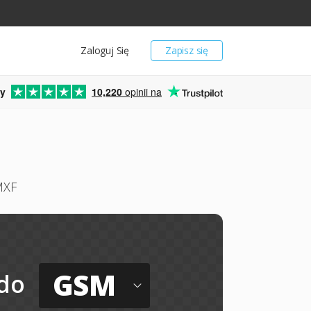
Zaloguj Się
Zapisz się
y
10,220
opinii na
MXF
GSM
do