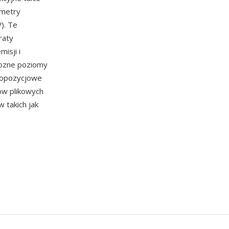
ametry
). Te
raty
isji i
rozne poziomy
lopozycjowe
ow plikowych
 takich jak