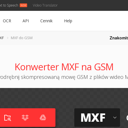
xt to Speech
Video Translator
OCR
API
Cennik
Help
Znakomit
XF
MXF do GSM
Konwerter MXF na GSM
odrębnij skompresowaną mowę GSM z plików wideo 
MXF