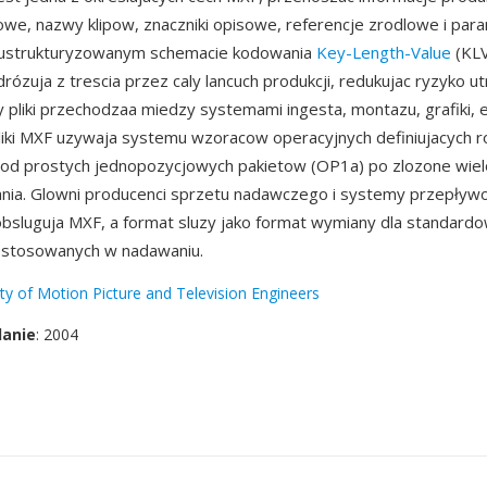
owe, nazwy klipow, znaczniki opisowe, referencje zrodlowe i par
 ustrukturyzowanym schemacie kodowania
Key-Length-Value
(KLV
ózuja z trescia przez caly lancuch produkcji, redukujac ryzyko ut
y pliki przechodzaa miedzy systemami ingesta, montazu, grafiki, em
 Pliki MXF uzywaja systemu wzoracow operacyjnych definiujacych 
 od prostych jednopozycjowych pakietow (OP1a) po zlozone wie
ania. Glowni producenci sprzetu nadawczego i systemy przepływ
obsluguja MXF, a format sluzy jako format wymiany dla standardow
1 stosowanych w nadawaniu.
ty of Motion Picture and Television Engineers
danie
: 2004