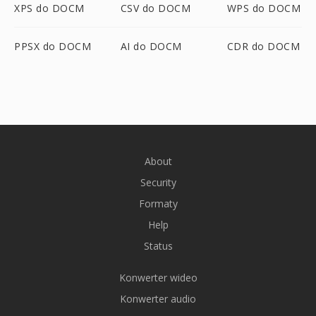
XPS do DOCM
CSV do DOCM
WPS do DOCM
PPSX do DOCM
AI do DOCM
CDR do DOCM
About
Security
Formaty
Help
Status
Konwerter wideo
Konwerter audio