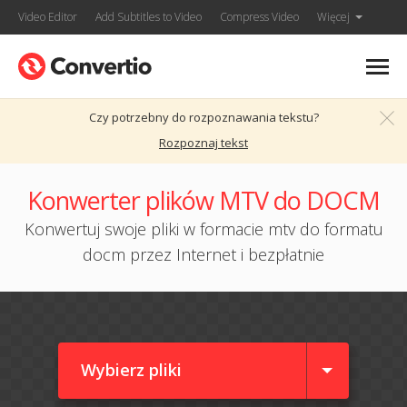
Video Editor
Add Subtitles to Video
Compress Video
Więcej
Czy potrzebny do rozpoznawania tekstu?
Rozpoznaj tekst
Konwerter plików MTV do DOCM
Konwertuj swoje pliki w formacie mtv do formatu
docm przez Internet i bezpłatnie
Wybierz pliki