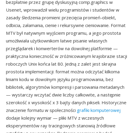
bezpłatnie przez grupę dyskusyjną comp.graphics w
Usenet, wprowadził wielu programistów i studentów w
zasady śledzenia promieni: przecięcia promień-obiekt,
odbicia, załamania, cienie i rekursywne cieniowanie. Format
MTV był natywnym wyjściem programu, a jego prostota
umożliwiała użytkownikom łatwe pisanie własnych
przeglądarek i konwerterów na dowolnej platformie —
praktyczna konieczność w zróżnicowanym krajobrazie stacji
roboczych Unix końca lat 80. Jedną z zalet jest skrajna
prostota implementacji: format można odczytać kilkoma
liniami kodu w dowolnym języku programowania, bez
bibliotek, algorytmów kompresji i parsowania metadanych
— wystarczy wczytać dwie liczby całkowite, a następnie
szerokość x wysokość x 3 bajty danych pikseli. Historyczne
znaczenie formatu w społeczności
grafiki komputerowej
dodaje kolejny wymiar — pliki MTV z wczesnych
eksperymentów ray tracingowych stanowią źródłowe