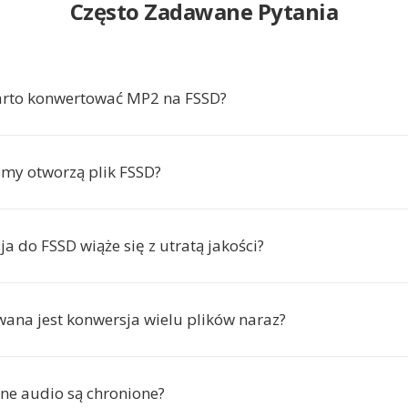
Często Zadawane Pytania
arto konwertować MP2 na FSSD?
amy otworzą plik FSSD?
a do FSSD wiąże się z utratą jakości?
wana jest konwersja wielu plików naraz?
ne audio są chronione?