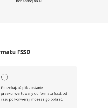
bez żadnej nauki.
rmatu FSSD
3
Poczekaj, aż plik zostanie
przekonwertowany do formatu fssd; od
razu po konwersji możesz go pobrać.