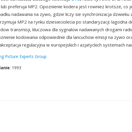
lub preferuja MP2. Opoznienie kodera jest rowniez krotsze, co 
adku nadawania na zywo, gdzie liczy sie synchronizacja dzwieku
trzymuja MP2 na rynku dziesieciolecia po standaryzacji: lagodna 
dow transmisji, kluczowa dla sygnalow nadawanych drogami rad
znienie kodowania odpowiednie dla lancuchow emisji na zywo or
kceptacja regulacyjna w europejskich i azjatyckich systemach n
g Picture Experts Group
danie
: 1993