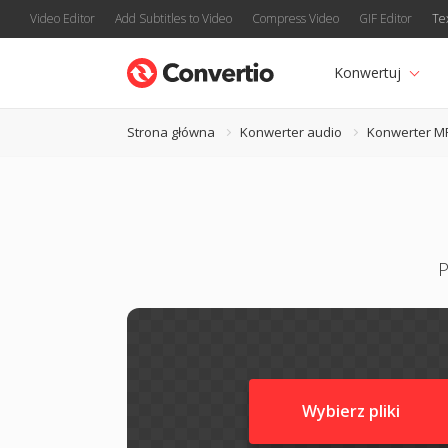
Video Editor
Add Subtitles to Video
Compress Video
GIF Editor
Te
Konwertuj
Strona główna
Konwerter audio
Konwerter M
P
Wybierz pliki