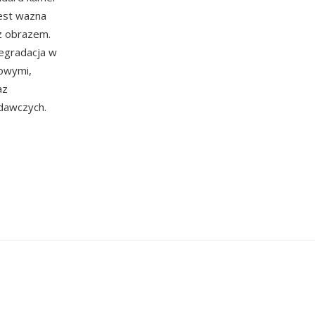
jest wazna
 z obrazem.
degradacja w
iowymi,
az
adawczych.