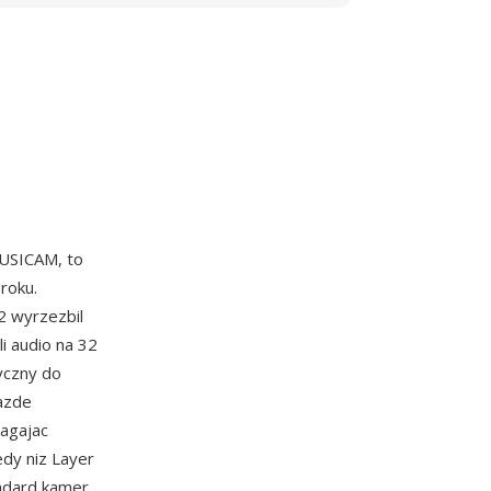
MUSICAM, to
roku.
 wyrzezbil
li audio na 32
yczny do
azde
agajac
edy niz Layer
andard kamer