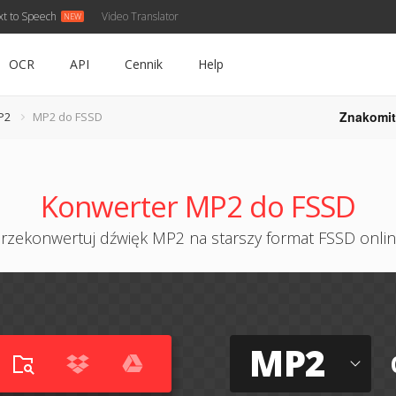
xt to Speech
Video Translator
OCR
API
Cennik
Help
Znakomit
P2
MP2 do FSSD
Konwerter MP2 do FSSD
rzekonwertuj dźwięk MP2 na starszy format FSSD onli
MP2