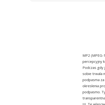
MP2 (MPEG-1 A
percepcyjny 
Podczas gdy 
sobie trwala n
podpasma za 
okreslenia p
podpasmo. Ty
transparentna
III. Te wlasc