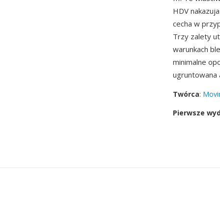
HDV nakazuja 
cecha w przyp
Trzy zalety u
warunkach ble
minimalne opo
ugruntowana a
Twórca
:
Movin
Pierwsze wy