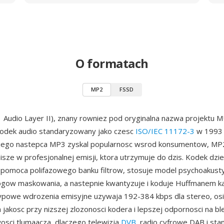
O formatach
MP2
FSSD
udio Layer II), znany rowniez pod oryginalna nazwa projektu 
kodek audio standaryzowany jako czesc
ISO/IEC 11172-3
w 1993 
jego nastepca MP3 zyskal popularnosc wsrod konsumentow, MP2
isze w profesjonalnej emisji, ktora utrzymuje do dzis. Kodek dzie
pomoca polifazowego banku filtrow, stosuje model psychoakust
rogow maskowania, a nastepnie kwantyzuje i koduje Huffmanem k
powe wdrozenia emisyjne uzywaja 192-384 kbps dla stereo, osi
 jakosc przy nizszej zlozonosci kodera i lepszej odpornosci na bl
iwosci tlumaacza, dlaczego telewizja
DVB
, radio cyfrowe DAB i st