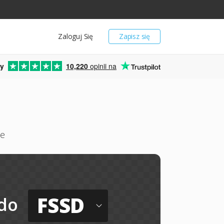
Zaloguj Się
Zapisz się
y
10,220
opinii na
ne
FSSD
do