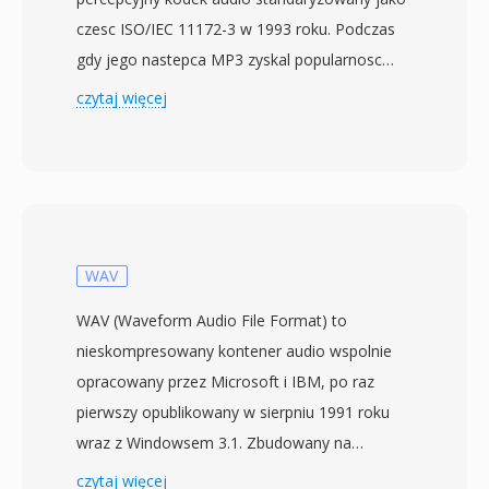
czesc ISO/IEC 11172-3 w 1993 roku. Podczas
gdy jego nastepca MP3 zyskal popularnosc
wsrod konsumentow, MP2 wyrzezbil sobie
czytaj więcej
trwala nisze w profesjonalnej emisji, ktora
utrzymuje do dzis. Kodek dzieli audio na 32
podpasma za pomoca polifazowego banku
filtrow, stosuje model psychoakustyczny do
okreslenia progow maskowania, a nastepnie
kwantyzuje i koduje Huffmanem kazde
WAV
podpasmo. Typowe wdrozenia emisyjne
WAV (Waveform Audio File Format) to
uzywaja 192-384 kbps dla stereo, osiagajac
nieskompresowany kontener audio wspolnie
transparentna jakosc przy nizszej zlozonosci
opracowany przez Microsoft i IBM, po raz
kodera i lepszej odpornosci na bledy niz Layer
pierwszy opublikowany w sierpniu 1991 roku
III. Te wlasciwosci tlumaacza, dlaczego
wraz z Windowsem 3.1. Zbudowany na
telewizja DVB, radio cyfrowe DAB i standard
formacie Resource Interchange File Format
czytaj więcej
kamer HDV nakazuja lub preferuja MP2.