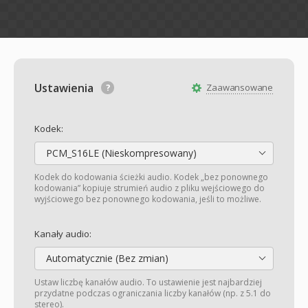
Ustawienia
Zaawansowane
Kodek:
PCM_S16LE (Nieskompresowany)
Kodek do kodowania ścieżki audio. Kodek „bez ponownego
kodowania” kopiuje strumień audio z pliku wejściowego do
wyjściowego bez ponownego kodowania, jeśli to możliwe.
Kanały audio:
Automatycznie (Bez zmian)
Ustaw liczbę kanałów audio. To ustawienie jest najbardziej
przydatne podczas ograniczania liczby kanałów (np. z 5.1 do
stereo).