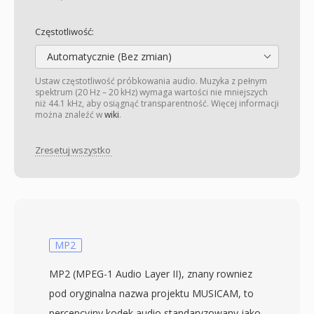
Częstotliwość:
Automatycznie (Bez zmian)
Ustaw częstotliwość próbkowania audio. Muzyka z pełnym
spektrum (20 Hz – 20 kHz) wymaga wartości nie mniejszych
niż 44.1 kHz, aby osiągnąć transparentność. Więcej informacji
można znaleźć w
wiki
.
Zresetuj wszystko
MP2
MP2 (MPEG-1 Audio Layer II), znany rowniez
pod oryginalna nazwa projektu MUSICAM, to
percepcyjny kodek audio standaryzowany jako