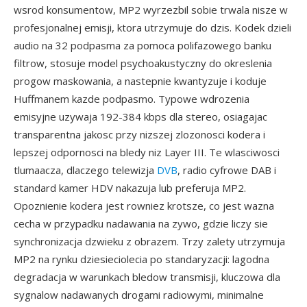
wsrod konsumentow, MP2 wyrzezbil sobie trwala nisze w
profesjonalnej emisji, ktora utrzymuje do dzis. Kodek dzieli
audio na 32 podpasma za pomoca polifazowego banku
filtrow, stosuje model psychoakustyczny do okreslenia
progow maskowania, a nastepnie kwantyzuje i koduje
Huffmanem kazde podpasmo. Typowe wdrozenia
emisyjne uzywaja 192-384 kbps dla stereo, osiagajac
transparentna jakosc przy nizszej zlozonosci kodera i
lepszej odpornosci na bledy niz Layer III. Te wlasciwosci
tlumaacza, dlaczego telewizja
DVB
, radio cyfrowe DAB i
standard kamer HDV nakazuja lub preferuja MP2.
Opoznienie kodera jest rowniez krotsze, co jest wazna
cecha w przypadku nadawania na zywo, gdzie liczy sie
synchronizacja dzwieku z obrazem. Trzy zalety utrzymuja
MP2 na rynku dziesieciolecia po standaryzacji: lagodna
degradacja w warunkach bledow transmisji, kluczowa dla
sygnalow nadawanych drogami radiowymi, minimalne