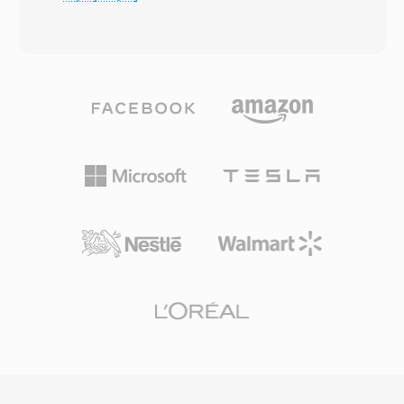
(RIFF), WAV przechowuje dane audio —
Opoznienie kodera jest rowniez krotsze, co
najczesciej jako liniowa modulacje impulsowo-
jest wazna cecha w przypadku nadawania na
kodowa (LPCM) — wraz z metadanymi
zywo, gdzie liczy sie synchronizacja dzwieku z
opisujacymi czestotliwosc probkowania, glebie
obrazem. Trzy zalety utrzymuja MP2 na rynku
bitowa i liczbe kanalow. Ta prosta struktura
dziesieciolecia po standaryzacji: lagodna
uczynia WAV de facto standardem
degradacja w warunkach bledow transmisji,
nieskompresowanego audio na Windowsie i
kluczowa dla sygnalow nadawanych drogami
uniwersalnie akceptowanym formatem
radiowymi, minimalne opoznienie kodowania
wymiany w praktycznie kazdym systemie
odpowiednie dla lancuchow emisji na zywo
operacyjnym, edytorze audio i odtwarzaczu
oraz ugruntowana akceptacja regulacyjna w
multimedialnym. Pliki WAV jakosci CD uzywaja
europejskich i azjatyckich systemach
16-bitowych probek przy 44,1 kHz stereo,
nadawczych.
natomiast profesjonalne przeplywy pracy
rutynowo stosuja 24-bitowe lub 32-bitowe
probki zmiennoprzecinkowe przy
czestotliwosciach do 192 kHz. Glowna zaleta