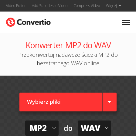
Video Editor
Add Subtitles to Video
Compress Video
Więcej
Konwerter MP2 do WAV
Przekonwertuj nadawcze ścieżki MP2 do
bezstratnego WAV online
Wybierz pliki
MP2
WAV
do