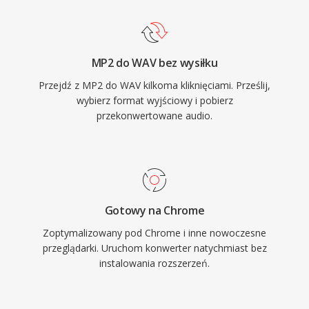
jest bezstratna wiernosc: poniewaz
standardowy WAV nie stosuje kompresji,
przechowywane dane sa dokladna cyfrowa
MP2 do WAV bez wysiłku
reprezentacja oryginalnego nagrania, co czyni
Przejdź z MP2 do WAV kilkoma kliknięciami. Prześlij,
go preferowanym wyborem do masteringu i
wybierz format wyjściowy i pobierz
archiwizacji. WAV obsluguje rowniez osadzone
przekonwertowane audio.
metadane przez bloki INFO i BWF,
umozliwiajac znaczniki czasowe i notatki
produkcyjne. Glownym kompromisem jest
rozmiar pliku — minuta stereo jakosci CD
zajmuje ok. 10 MB — a 32-bitowa struktura
Gotowy na Chrome
RIFF narzuca limit 4 GB, choc RF64 znosi to
Zoptymalizowany pod Chrome i inne nowoczesne
ograniczenie.
przeglądarki. Uruchom konwerter natychmiast bez
instalowania rozszerzeń.