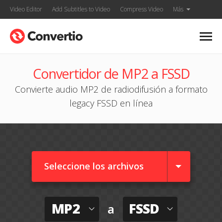
Video Editor
Add Subtitles to Video
Compress Video
Más
Convertidor de MP2 a FSSD
Convierte audio MP2 de radiodifusión a formato
legacy FSSD en línea
Seleccione los archivos
MP2
FSSD
a