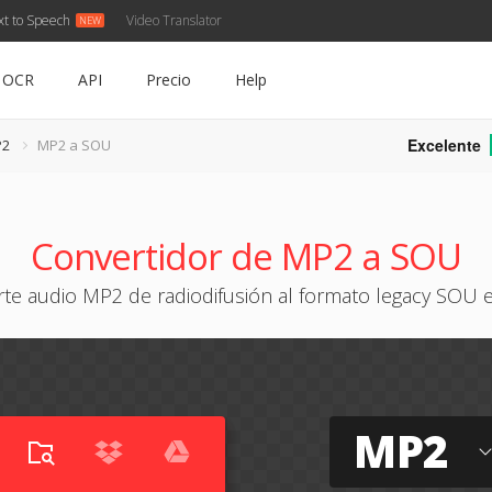
xt to Speech
Video Translator
OCR
API
Precio
Help
Excelente
P2
MP2 a SOU
Convertidor de MP2 a SOU
rte audio MP2 de radiodifusión al formato legacy SOU e
MP2