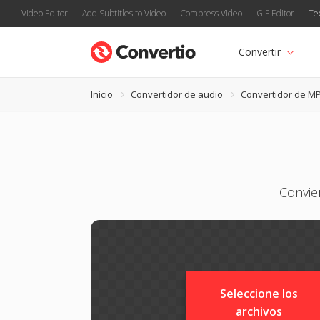
Video Editor
Add Subtitles to Video
Compress Video
GIF Editor
Te
Convertir
Inicio
Convertidor de audio
Convertidor de M
Convie
Seleccione los
archivos