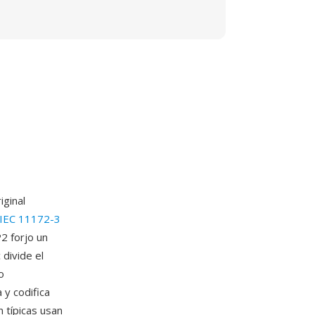
ginal
IEC 11172-3
2 forjo un
 divide el
o
 y codifica
 típicas usan