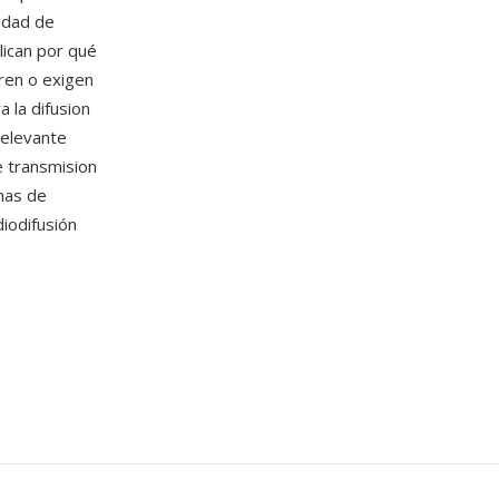
idad de
lican por qué
eren o exigen
 la difusion
relevante
 transmision
enas de
diodifusión