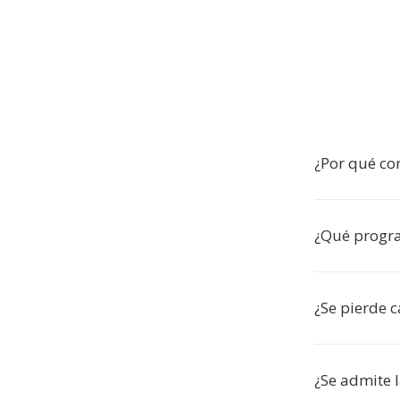
¿Por qué co
¿Qué progr
¿Se pierde c
¿Se admite l