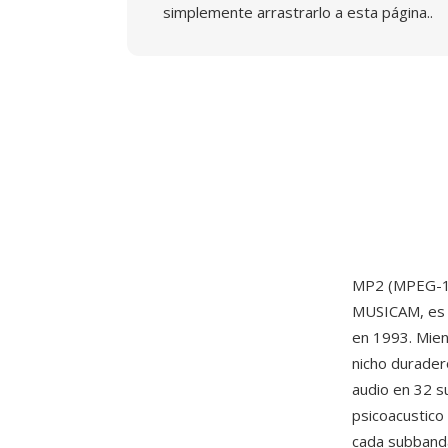
simplemente arrastrarlo a esta página..
MP2 (MPEG-1 A
MUSICAM, es 
en 1993. Mien
nicho duradero
audio en 32 s
psicoacustico
cada subbanda