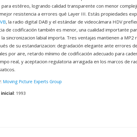
para estéreo, logrando calidad transparente con menor complej
y mejor resistencia a errores qué Layer III. Estás propiedades exp
VB
, la radio digital DAB y el estándar de videocámara HDV prefi
cia de codificación también es menor, una cualidad importante para
 la sincronizacion labial importa. Tres ventajas mantienen a MP2 
és de su estandarizacion: degradación elegante ante errores de
nales por aire, retardo mínimo de codificación adecuado para cad
empo real, y aceptacion regulatoria arraigada en los marcos de ra
iaticos.
r
:
Moving Picture Experts Group
inicial
: 1993