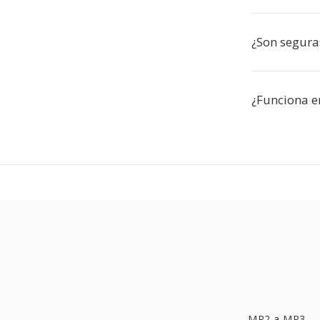
¿Son segura
¿Funciona 
MP2 a MP3