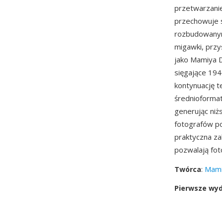
przetwarzanie
przechowuje 
rozbudowanym
migawki, przy
jako Mamiya D
sięgające 194
kontynuację t
średnioformat
generując niżs
fotografów po
praktyczna z
pozwalają fo
Twórca
:
Mami
Pierwsze wy