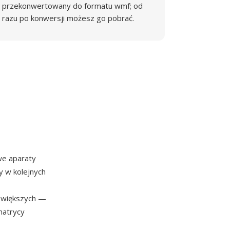
przekonwertowany do formatu wmf; od
razu po konwersji możesz go pobrać.
we aparaty
 w kolejnych
 większych —
matrycy