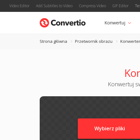
Video Editor
Add Subtitles to Video
Compress Video
GIF Editor
Te
Konwertuj
Strona główna
Przetwornik obrazu
Konwerter
Kon
Konwertuj sw
Wybierz pliki