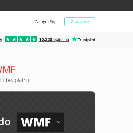
Zaloguj Się
Zapisz się
y
10,220
opinii na
 WMF
 i bezpłatnie
WMF
do