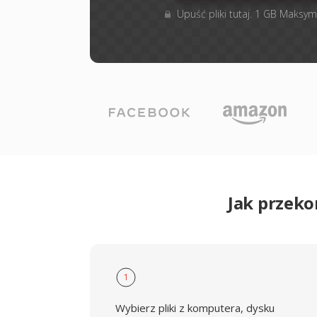
Upuść pliki tutaj. 1 GB Maksym
Jak przek
1
Wybierz pliki z komputera, dysku