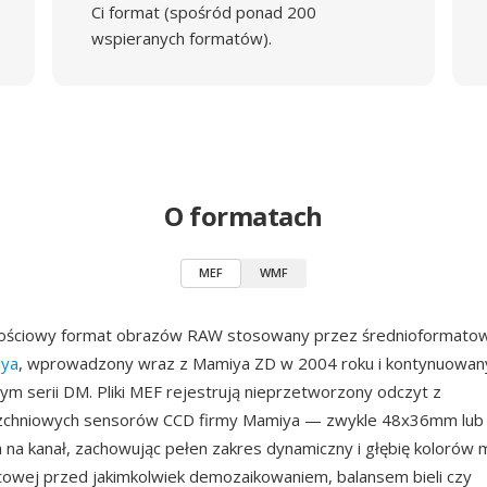
Ci format (spośród ponad 200
wspieranych formatów).
O formatach
MEF
WMF
ościowy format obrazów RAW stosowany przez średnioformato
ya
, wprowadzony wraz z Mamiya ZD w 2004 roku i kontynuowany
ym serii DM. Pliki MEF rejestrują nieprzetworzony odczyt z
zchniowych sensorów CCD firmy Mamiya — zwykle 48x36mm lub
h na kanał, zachowując pełen zakres dynamiczny i głębię kolorów 
owej przed jakimkolwiek demozaikowaniem, balansem bieli czy