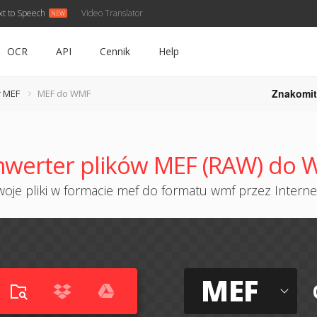
xt to Speech
Video Translator
OCR
API
Cennik
Help
Znakomit
 MEF
MEF do WMF
werter plików MEF (RAW) do
oje pliki w formacie mef do formatu wmf przez Internet
MEF