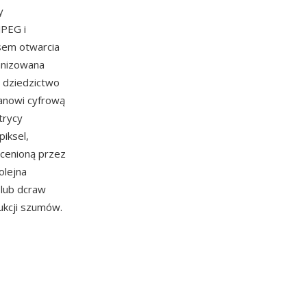
y
PEG i
sem otwarcia
anizowana
a dziedzictwo
tanowi cyfrową
trycy
piksel,
, cenioną przez
olejna
 lub dcraw
ukcji szumów.