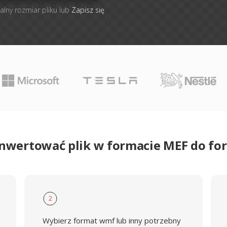
alny rozmiar pliku lub
Zapisz się
onwertować plik w formacie MEF do f
2
Wybierz format wmf lub inny potrzebny