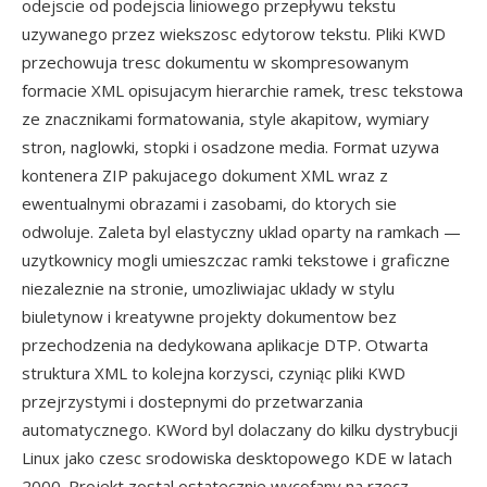
odejscie od podejscia liniowego przepływu tekstu
uzywanego przez wiekszosc edytorow tekstu. Pliki KWD
przechowuja tresc dokumentu w skompresowanym
formacie XML opisujacym hierarchie ramek, tresc tekstowa
ze znacznikami formatowania, style akapitow, wymiary
stron, naglowki, stopki i osadzone media. Format uzywa
kontenera ZIP pakujacego dokument XML wraz z
ewentualnymi obrazami i zasobami, do ktorych sie
odwoluje. Zaleta byl elastyczny uklad oparty na ramkach —
uzytkownicy mogli umieszczac ramki tekstowe i graficzne
niezaleznie na stronie, umozliwiajac uklady w stylu
biuletynow i kreatywne projekty dokumentow bez
przechodzenia na dedykowana aplikacje DTP. Otwarta
struktura XML to kolejna korzysci, czyniąc pliki KWD
przejrzystymi i dostepnymi do przetwarzania
automatycznego. KWord byl dolaczany do kilku dystrybucji
Linux jako czesc srodowiska desktopowego KDE w latach
2000. Projekt zostal ostatecznie wycofany na rzecz