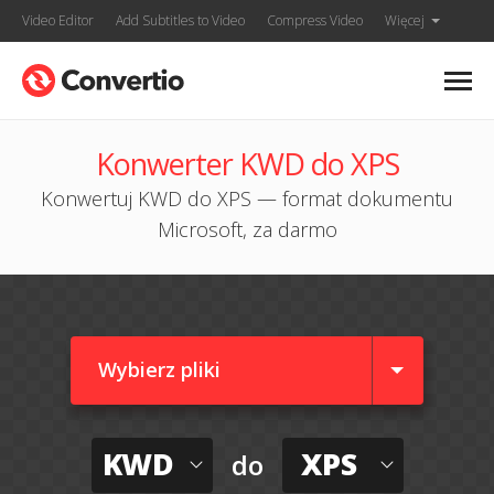
Video Editor
Add Subtitles to Video
Compress Video
Więcej
Konwerter KWD do XPS
Konwertuj KWD do XPS — format dokumentu
Microsoft, za darmo
Wybierz pliki
KWD
XPS
do