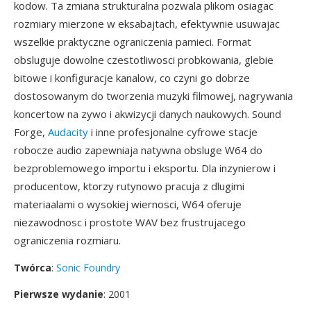
kodow. Ta zmiana strukturalna pozwala plikom osiagac
rozmiary mierzone w eksabajtach, efektywnie usuwajac
wszelkie praktyczne ograniczenia pamieci. Format
obsluguje dowolne czestotliwosci probkowania, glebie
bitowe i konfiguracje kanalow, co czyni go dobrze
dostosowanym do tworzenia muzyki filmowej, nagrywania
koncertow na zywo i akwizycji danych naukowych. Sound
Forge,
Audacity
i inne profesjonalne cyfrowe stacje
robocze audio zapewniaja natywna obsluge W64 do
bezproblemowego importu i eksportu. Dla inzynierow i
producentow, ktorzy rutynowo pracuja z dlugimi
materiaalami o wysokiej wiernosci, W64 oferuje
niezawodnosc i prostote WAV bez frustrujacego
ograniczenia rozmiaru.
Twórca
:
Sonic Foundry
Pierwsze wydanie
: 2001