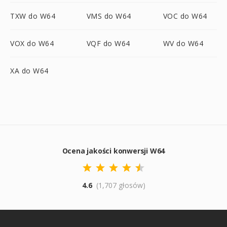
TXW do W64
VMS do W64
VOC do W64
VOX do W64
VQF do W64
WV do W64
XA do W64
Ocena jakości konwersji W64
4.6
(1,707 głosów)