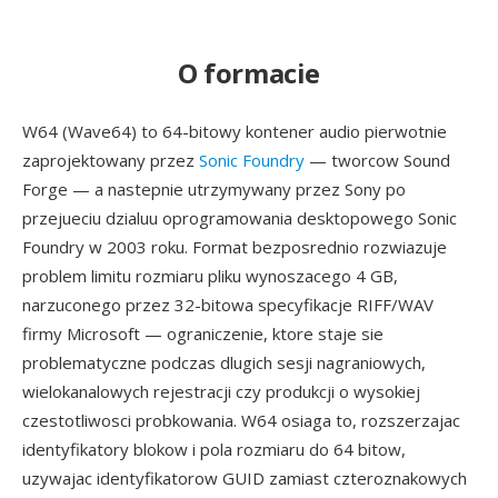
O formacie
W64 (Wave64) to 64-bitowy kontener audio pierwotnie
zaprojektowany przez
Sonic Foundry
— tworcow Sound
Forge — a nastepnie utrzymywany przez Sony po
przejueciu dzialuu oprogramowania desktopowego Sonic
Foundry w 2003 roku. Format bezposrednio rozwiazuje
problem limitu rozmiaru pliku wynoszacego 4 GB,
narzuconego przez 32-bitowa specyfikacje RIFF/WAV
firmy Microsoft — ograniczenie, ktore staje sie
problematyczne podczas dlugich sesji nagraniowych,
wielokanalowych rejestracji czy produkcji o wysokiej
czestotliwosci probkowania. W64 osiaga to, rozszerzajac
identyfikatory blokow i pola rozmiaru do 64 bitow,
uzywajac identyfikatorow GUID zamiast czteroznakowych