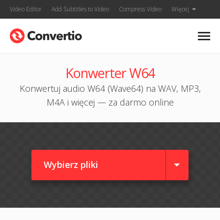
Video Editor
Add Subtitles to Video
Compress Video
Więcej
Konwerter W64
Konwertuj audio W64 (Wave64) na WAV, MP3,
M4A i więcej — za darmo online
Wybierz pliki