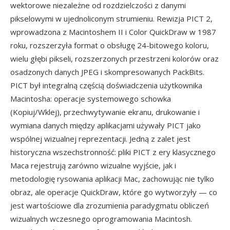
wektorowe niezależne od rozdzielczości z danymi
pikselowymi w ujednoliconym strumieniu. Rewizja PICT 2,
wprowadzona z Macintoshem II i Color QuickDraw w 1987
roku, rozszerzyła format o obsługę 24-bitowego koloru,
wielu głębi pikseli, rozszerzonych przestrzeni kolorów oraz
osadzonych danych JPEG i skompresowanych PackBits.
PICT był integralną częścią doświadczenia użytkownika
Macintosha: operacje systemowego schowka
(Kopiuj/Wklej), przechwytywanie ekranu, drukowanie i
wymiana danych między aplikacjami używały PICT jako
wspólnej wizualnej reprezentacji. Jedną z zalet jest
historyczna wszechstronność: pliki PICT z ery klasycznego
Maca rejestrują zarówno wizualne wyjście, jak i
metodologię rysowania aplikacji Mac, zachowując nie tylko
obraz, ale operacje QuickDraw, które go wytworzyły — co
jest wartościowe dla zrozumienia paradygmatu obliczeń
wizualnych wczesnego oprogramowania Macintosh.