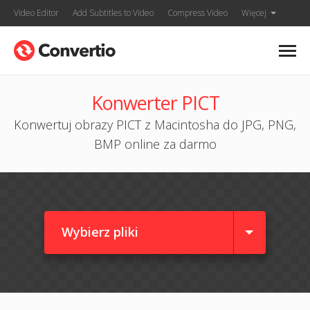
Video Editor
Add Subtitles to Video
Compress Video
Więcej
Konwerter PICT
Konwertuj obrazy PICT z Macintosha do JPG, PNG,
BMP online za darmo
Wybierz pliki