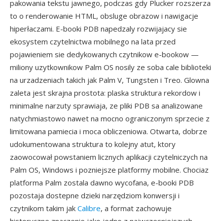
pakowania tekstu jawnego, podczas gdy Plucker rozszerza
to o renderowanie HTML, obsluge obrazow i nawigacje
hiperłaczami. E-booki PDB napedzaly rozwijajacy sie
ekosystem czytelnictwa mobilnego na lata przed
pojawieniem sie dedykowanych czytnikow e-bookow —
miliony uzytkownikow Palm OS nosily ze soba cale biblioteki
na urzadzeniach takich jak Palm V, Tungsten i Treo. Glowna
zaleta jest skrajna prostota: plaska struktura rekordow i
minimalne narzuty sprawiaja, ze pliki PDB sa analizowane
natychmiastowo nawet na mocno ograniczonym sprzecie z
limitowana pamiecia i moca obliczeniowa. Otwarta, dobrze
udokumentowana struktura to kolejny atut, ktory
zaowocował powstaniem licznych aplikacji czytelniczych na
Palm OS, Windows i pozniejsze platformy mobilne. Chociaz
platforma Palm zostala dawno wycofana, e-booki PDB
pozostaja dostepne dzieki narzędziom konwersji i
czytnikom takim jak
Calibre
, a format zachowuje