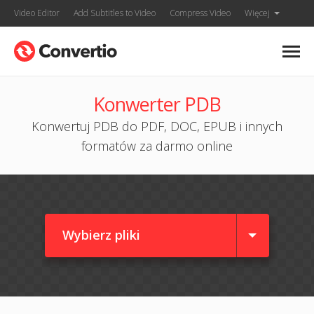
Video Editor
Add Subtitles to Video
Compress Video
Więcej
Konwerter PDB
Konwertuj PDB do PDF, DOC, EPUB i innych
formatów za darmo online
Wybierz pliki