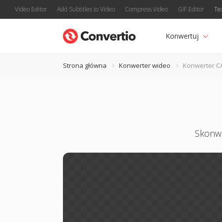
Video Editor
Add Subtitles to Video
Compress Video
GIF Editor
Te
Konwertuj
Strona główna
Konwerter wideo
Konwerter C
Skonwe