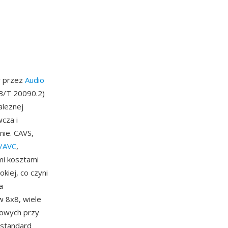
y przez
Audio
GB/T 20090.2)
aleznej
cza i
nie. CAVS,
/AVC
,
mi kosztami
kiej, co czyni
a
 8x8, wiele
okowych przy
 standard