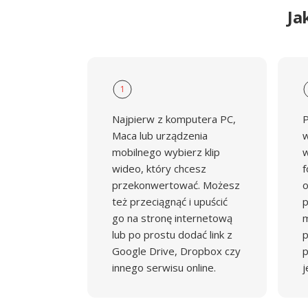
Ja
1
Najpierw z komputera PC,
P
Maca lub urządzenia
w
mobilnego wybierz klip
w
wideo, który chcesz
f
przekonwertować. Możesz
o
też przeciągnąć i upuścić
p
go na stronę internetową
m
lub po prostu dodać link z
p
Google Drive, Dropbox czy
p
innego serwisu online.
j