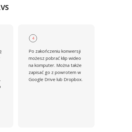
AVS
4
ę
Po zakończeniu konwersji
y
możesz pobrać klip wideo
na komputer. Można także
zapisać go z powrotem w
.
Google Drive lub Dropbox.
o