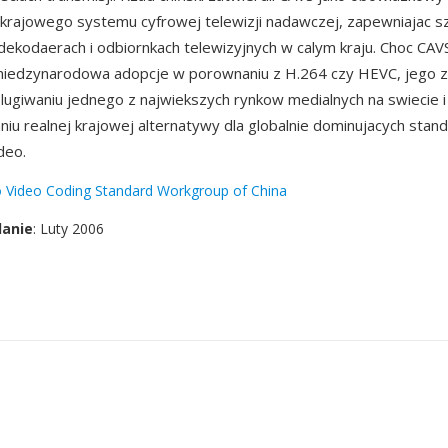
 krajowego systemu cyfrowej telewizji nadawczej, zapewniajac s
ekodaerach i odbiornkach telewizyjnych w calym kraju. Choc CAV
miedzynarodowa adopcje w porownaniu z H.264 czy HEVC, jego z
lugiwaniu jednego z najwiekszych rynkow medialnych na swiecie i
u realnej krajowej alternatywy dla globalnie dominujacych sta
deo.
 Video Coding Standard Workgroup of China
danie
: Luty 2006