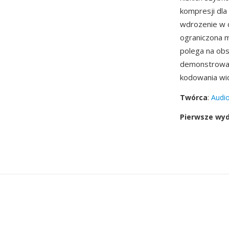
kompresji dla
wdrozenie w d
ograniczona 
polega na obs
demonstrowani
kodowania wi
Twórca
:
Audio
Pierwsze wy