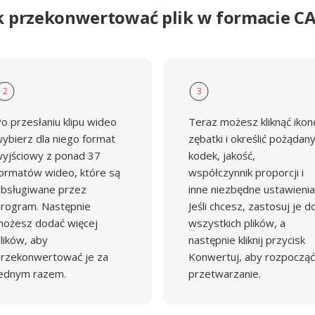
k przekonwertować plik w formacie C
2
3
o przesłaniu klipu wideo
Teraz możesz kliknąć ikon
ybierz dla niego format
zębatki i określić pożądan
yjściowy z ponad 37
kodek, jakość,
ormatów wideo, które są
współczynnik proporcji i
bsługiwane przez
inne niezbędne ustawienia
rogram. Następnie
Jeśli chcesz, zastosuj je d
ożesz dodać więcej
wszystkich plików, a
lików, aby
następnie kliknij przycisk
rzekonwertować je za
Konwertuj, aby rozpocząć
ednym razem.
przetwarzanie.