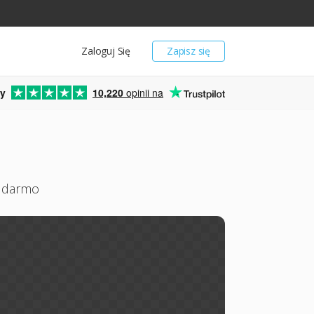
Zaloguj Się
Zapisz się
y
10,220
opinii na
a darmo