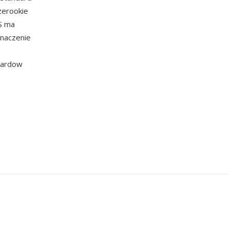
zerookie
S ma
naczenie
ndardow