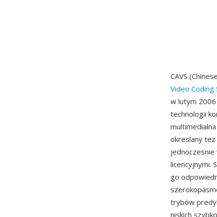
CAVS (Chines
Video Coding 
w lutym 2006 
technologii k
multimedialna
okreslany tez
jednoczesnie 
licencyjnymi.
go odpowiedni
szerokopasmo
trybów predyk
niskich szybk