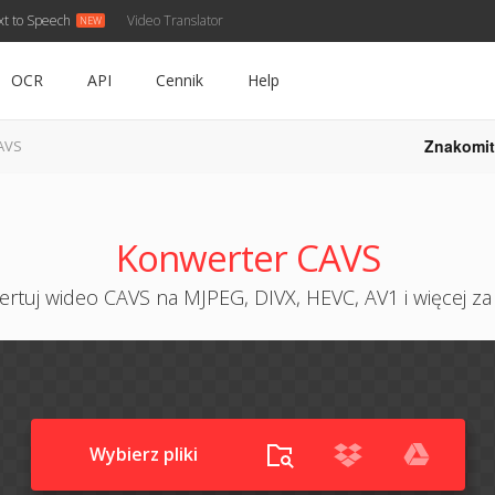
xt to Speech
Video Translator
OCR
API
Cennik
Help
Znakomit
AVS
Konwerter CAVS
rtuj wideo CAVS na MJPEG, DIVX, HEVC, AV1 i więcej z
Wybierz pliki