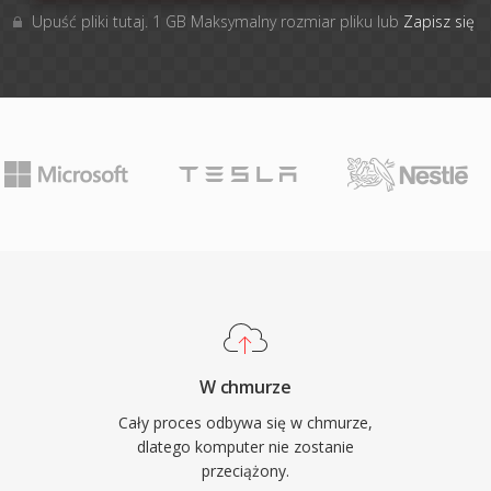
Upuść pliki tutaj. 1 GB Maksymalny rozmiar pliku lub
Zapisz się
W chmurze
Cały proces odbywa się w chmurze,
dlatego komputer nie zostanie
przeciążony.