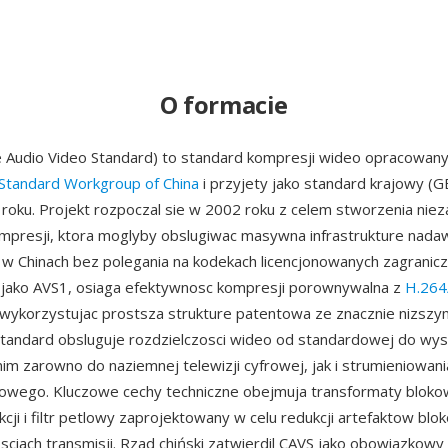
O formacie
e Audio Video Standard) to standard kompresji wideo opracowan
Standard Workgroup of China
i przyjety jako standard krajowy (
roku. Projekt rozpoczal sie w 2002 roku z celem stworzenia niez
ompresji, ktora moglyby obslugiwac masywna infrastrukture nadaw
 w Chinach bez polegania na kodekach licencjonowanych zagranicz
 jako AVS1, osiaga efektywnosc kompresji porownywalna z
H.264
wykorzystujac prostsza strukture patentowa ze znacznie nizszy
 Standard obsluguje rozdzielczosci wideo od standardowej do wyso
m zarowno do naziemnej telewizji cyfrowej, jak i strumieniowani
wego. Kluczowe cechy techniczne obejmuja transformaty blokow
cji i filtr petlowy zaprojektowany w celu redukcji artefaktow bl
osciach transmisji. Rzad chiński zatwierdil CAVS jako obowiazkowy