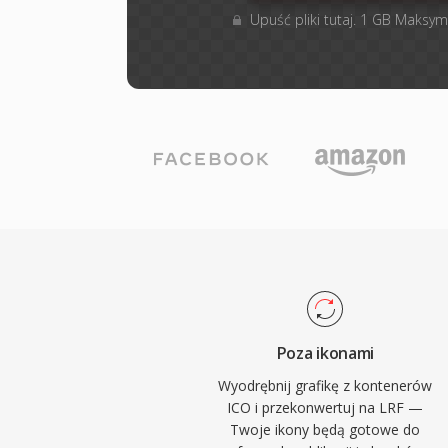
Upuść pliki tutaj. 1 GB Maksym
Poza ikonami
Wyodrębnij grafikę z kontenerów
ICO i przekonwertuj na LRF —
Twoje ikony będą gotowe do