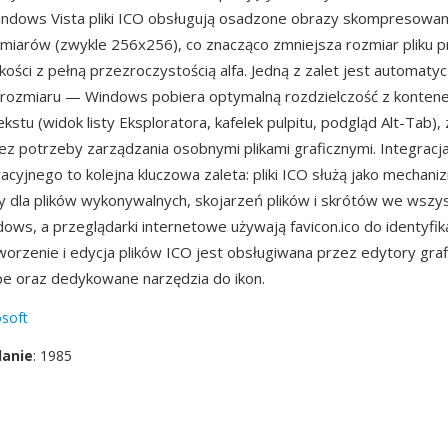
indows Vista pliki ICO obsługują osadzone obrazy skompresowa
miarów (zwykle 256x256), co znacząco zmniejsza rozmiar pliku p
kości z pełną przezroczystością alfa. Jedną z zalet jest automaty
rozmiaru — Windows pobiera optymalną rozdzielczość z kontene
kstu (widok listy Eksploratora, kafelek pulpitu, podgląd Alt-Tab),
ez potrzeby zarządzania osobnymi plikami graficznymi. Integracj
cyjnego to kolejna kluczowa zaleta: pliki ICO służą jako mechani
ny dla plików wykonywalnych, skojarzeń plików i skrótów we wszys
ows, a przeglądarki internetowe używają favicon.ico do identyfika
worzenie i edycja plików ICO jest obsługiwana przez edytory grafi
ape oraz dedykowane narzędzia do ikon.
soft
danie
: 1985