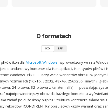
O formatach
ICO
LRF
 plików ikon dla
Microsoft Windows
, wprowadzony wraz z Windo
 jako standardowy kontener dla ikon aplikacji, ikon typów plików i
temie Windows. Plik ICO łączy wiele wariantów obrazu w jednym
nych rozmiarach (16x16, 32x32, 48x48, 256x256 i innych) i głęb
bitowa, 24-bitowa, 32-bitowa z kanałem alfa) — pozwalając sys
ać najodpowiedniejszy obraz dla każdego kontekstu wyświetlani
ska zadań po duże ikony pulpitu. Struktura kontenera składa się 
licy rekordów ICONDIRENTRY opisujących każdy wariant oraz sa