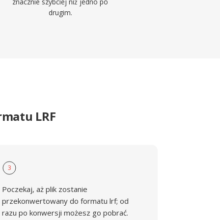
znacznie szybciej niż jedno po
drugim.
ormatu LRF
3
Poczekaj, aż plik zostanie
przekonwertowany do formatu lrf; od
razu po konwersji możesz go pobrać.