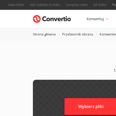
Video Editor
Add Subtitles to Video
Compress Video
GIF Editor
Te
Konwertuj
Strona główna
Przetwornik obrazu
Konwerter
Ł
Wybierz pliki