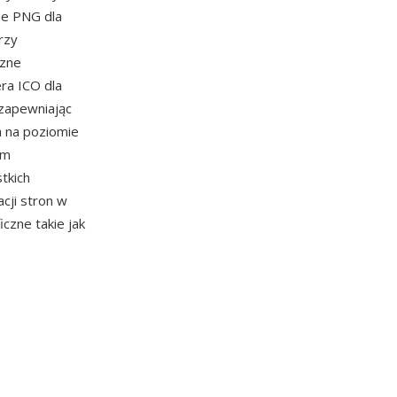
ne PNG dla
rzy
czne
ra ICO dla
 zapewniając
a na poziomie
zm
tkich
cji stron w
czne takie jak