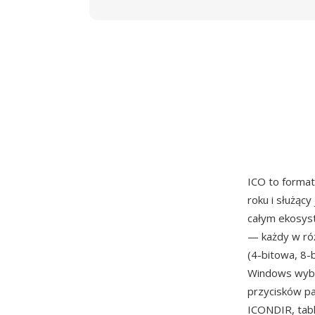
ICO to format
roku i służący
całym ekosys
— każdy w róż
(4-bitowa, 8-
Windows wybr
przycisków pa
ICONDIR, tab