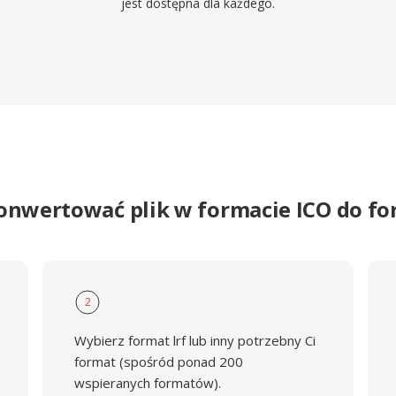
jest dostępna dla każdego.
onwertować plik w formacie ICO do f
2
Wybierz format lrf lub inny potrzebny Ci
format (spośród ponad 200
wspieranych formatów).