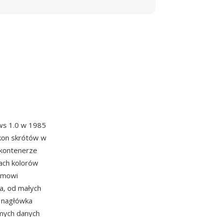
ws 1.0 w 1985
 ikon skrótów w
 kontenerze
iach kolorów
temowi
a, od małych
z nagłówka
mych danych