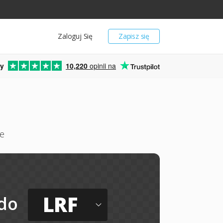
Zaloguj Się
Zapisz się
y
10,220
opinii na
ie
LRF
do