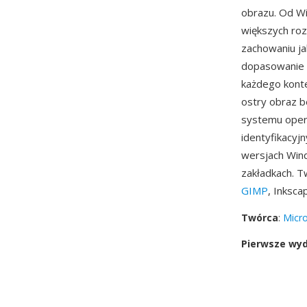
obrazu. Od W
większych roz
zachowaniu ja
dopasowanie 
każdego konte
ostry obraz b
systemu opera
identyfikacyj
wersjach Wind
zakładkach. T
GIMP
, Inksc
Twórca
:
Micro
Pierwsze wy