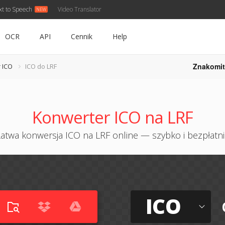
xt to Speech
Video Translator
OCR
API
Cennik
Help
Znakomit
 ICO
ICO do LRF
Konwerter ICO na LRF
atwa konwersja ICO na LRF online — szybko i bezpłatn
ICO