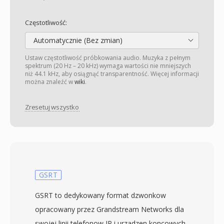
Częstotliwość:
Automatycznie (Bez zmian)
Ustaw częstotliwość próbkowania audio. Muzyka z pełnym
spektrum (20 Hz – 20 kHz) wymaga wartości nie mniejszych
niż 44.1 kHz, aby osiągnąć transparentność. Więcej informacji
można znaleźć w
wiki
.
Zresetuj wszystko
GSRT
GSRT to dedykowany format dzwonkow
opracowany przez Grandstream Networks dla
swojej linii telefonow IP i urzadzen koncowych