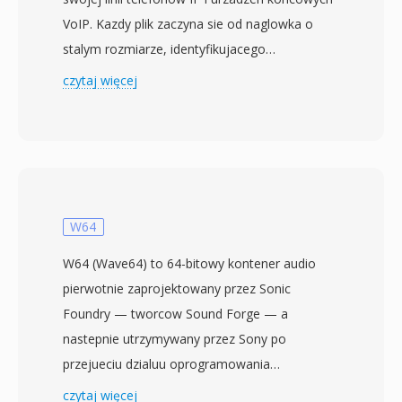
VoIP. Kazdy plik zaczyna sie od naglowka o
stalym rozmiarze, identyfikujacego
czestotliwosc probkowania (zwykle 8 kHz lub
czytaj więcej
16 kHz), glebie bitowa i dlugosc danych, po
czym nastepuja dane audio zakodowane w
PCM lub mu-law, zoptymalizowane pod katem
malych glosnikow w telefonach biurkowych.
Konstrukcja stawia na minimalna zlozonosc
dekodowania — urzadzenia Grandstream
W64
dzialaja na wbudowanych procesorach o
W64 (Wave64) to 64-bitowy kontener audio
ograniczonej pamieci, wiec format unika
pierwotnie zaprojektowany przez Sonic
etapow transformacji czy zlozonego
Foundry — tworcow Sound Forge — a
parsowania strumienia bitow. Dzwonki sa
nastepnie utrzymywany przez Sony po
zwykle dostarczane przez interfejs webowy do
przejueciu dzialuu oprogramowania
zarzadzania lub scentralizowany serwer
desktopowego Sonic Foundry w 2003 roku.
czytaj więcej
konfiguracji, umozliwiajac administratorom IT