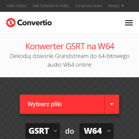
Video Editor
Add Subtitles to Video
Compress Video
Więcej
Konwerter GSRT na W64
Dekoduj dzwonki Grandstream do 64-bitowego
audio W64 online
Wybierz pliki
GSRT
W64
do