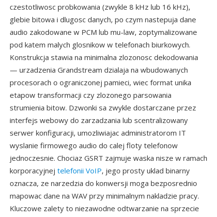
czestotliwosc probkowania (zwykle 8 kHz lub 16 kHz),
glebie bitowa i dlugosc danych, po czym nastepuja dane
audio zakodowane w PCM lub mu-law, zoptymalizowane
pod katem malych glosnikow w telefonach biurkowych.
Konstrukcja stawia na minimalna zlozonosc dekodowania
— urzadzenia Grandstream dzialaja na wbudowanych
procesorach o ograniczonej pamieci, wiec format unika
etapow transformacji czy zlozonego parsowania
strumienia bitow. Dzwonki sa zwykle dostarczane przez
interfejs webowy do zarzadzania lub scentralizowany
serwer konfiguracji, umozliwiajac administratorom IT
wyslanie firmowego audio do calej floty telefonow
jednoczesnie. Chociaz GSRT zajmuje waska nisze w ramach
korporacyjnej
telefonii VoIP
, jego prosty uklad binarny
oznacza, ze narzedzia do konwersji moga bezposrednio
mapowac dane na WAV przy minimalnym nakladzie pracy.
Kluczowe zalety to niezawodne odtwarzanie na sprzecie