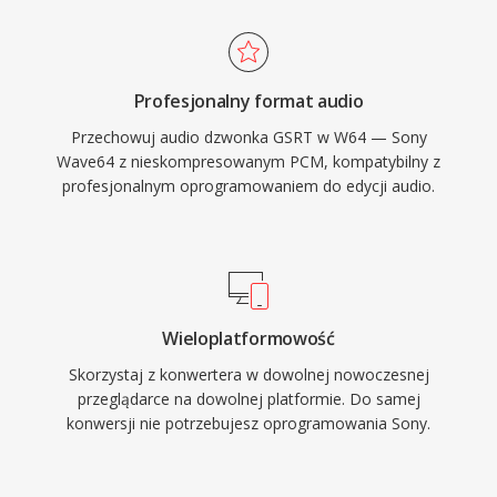
probkowania, glebie bitowe i konfiguracje
kanalow, co czyni go dobrze dostosowanym
do tworzenia muzyki filmowej, nagrywania
Profesjonalny format audio
koncertow na zywo i akwizycji danych
Przechowuj audio dzwonka GSRT w W64 — Sony
naukowych. Sound Forge, Audacity i inne
Wave64 z nieskompresowanym PCM, kompatybilny z
profesjonalne cyfrowe stacje robocze audio
profesjonalnym oprogramowaniem do edycji audio.
zapewniaja natywna obsluge W64 do
bezproblemowego importu i eksportu. Dla
inzynierow i producentow, ktorzy rutynowo
pracuja z dlugimi materiaalami o wysokiej
wiernosci, W64 oferuje niezawodnosc i
Wieloplatformowość
prostote WAV bez frustrujacego ograniczenia
Skorzystaj z konwertera w dowolnej nowoczesnej
rozmiaru.
przeglądarce na dowolnej platformie. Do samej
konwersji nie potrzebujesz oprogramowania Sony.