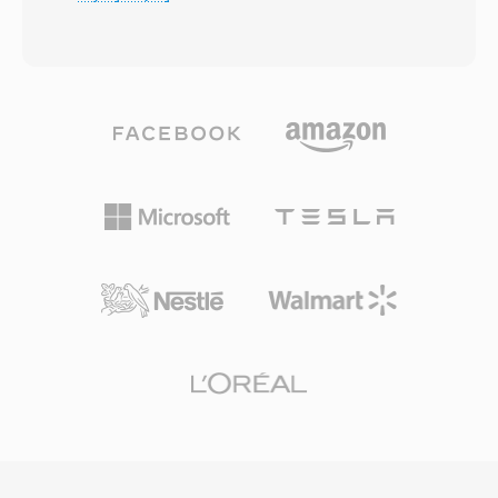
Format bezposrednio rozwiazuje problem
wyslanie firmowego audio do calej floty
limitu rozmiaru pliku wynoszacego 4 GB,
telefonow jednoczesnie. Chociaz GSRT
narzuconego przez 32-bitowa specyfikacje
zajmuje waska nisze w ramach korporacyjnej
RIFF/WAV firmy Microsoft — ograniczenie,
telefonii VoIP, jego prosty uklad binarny
ktore staje sie problematyczne podczas dlugich
oznacza, ze narzedzia do konwersji moga
sesji nagraniowych, wielokanalowych
bezposrednio mapowac dane na WAV przy
rejestracji czy produkcji o wysokiej
minimalnym nakladzie pracy. Kluczowe zalety
czestotliwosci probkowania. W64 osiaga to,
to niezawodne odtwarzanie na sprzecie
rozszerzajac identyfikatory blokow i pola
Grandstream, znikome opoznienie od odczytu
rozmiaru do 64 bitow, uzywajac
pliku do wyjscia glosnikowego oraz
identyfikatorow GUID zamiast
bezproblemowa integracja z ekosystemem
czteroznakowych kodow. Ta zmiana
provisioningu do wdrazania dzwonkow w calej
strukturalna pozwala plikom osiagac rozmiary
firmie.
mierzone w eksabajtach, efektywnie usuwajac
wszelkie praktyczne ograniczenia pamieci.
Format obsluguje dowolne czestotliwosci