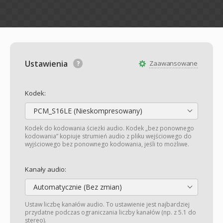
Ustawienia
Zaawansowane
Kodek:
PCM_S16LE (Nieskompresowany)
Kodek do kodowania ścieżki audio. Kodek „bez ponownego
kodowania” kopiuje strumień audio z pliku wejściowego do
wyjściowego bez ponownego kodowania, jeśli to możliwe.
Kanały audio:
Automatycznie (Bez zmian)
Ustaw liczbę kanałów audio. To ustawienie jest najbardziej
przydatne podczas ograniczania liczby kanałów (np. z 5.1 do
stereo).