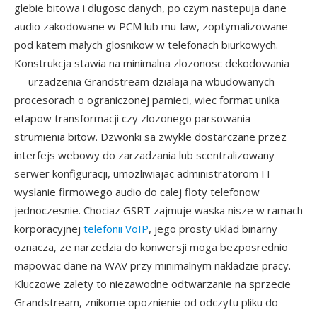
glebie bitowa i dlugosc danych, po czym nastepuja dane
audio zakodowane w PCM lub mu-law, zoptymalizowane
pod katem malych glosnikow w telefonach biurkowych.
Konstrukcja stawia na minimalna zlozonosc dekodowania
— urzadzenia Grandstream dzialaja na wbudowanych
procesorach o ograniczonej pamieci, wiec format unika
etapow transformacji czy zlozonego parsowania
strumienia bitow. Dzwonki sa zwykle dostarczane przez
interfejs webowy do zarzadzania lub scentralizowany
serwer konfiguracji, umozliwiajac administratorom IT
wyslanie firmowego audio do calej floty telefonow
jednoczesnie. Chociaz GSRT zajmuje waska nisze w ramach
korporacyjnej
telefonii VoIP
, jego prosty uklad binarny
oznacza, ze narzedzia do konwersji moga bezposrednio
mapowac dane na WAV przy minimalnym nakladzie pracy.
Kluczowe zalety to niezawodne odtwarzanie na sprzecie
Grandstream, znikome opoznienie od odczytu pliku do