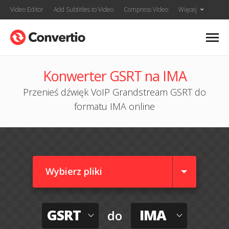
Video Editor
Add Subtitles to Video
Compress Video
Więcej
Konwerter GSRT na IMA
Przenieś dźwięk VoIP Grandstream GSRT do
formatu IMA online
Wybierz pliki
GSRT
IMA
do