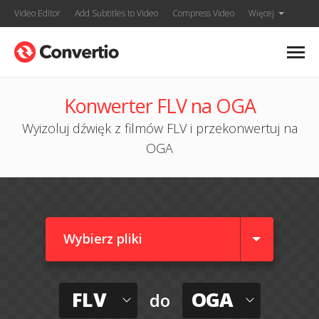
Video Editor
Add Subtitles to Video
Compress Video
Więcej
Konwerter FLV na OGA
Wyizoluj dźwięk z filmów FLV i przekonwertuj na
OGA
Wybierz pliki
FLV
OGA
do