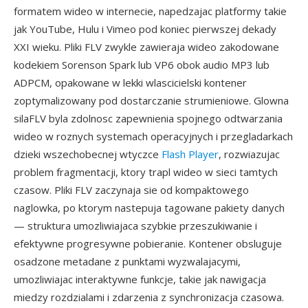
formatem wideo w internecie, napedzajac platformy takie
jak YouTube, Hulu i Vimeo pod koniec pierwszej dekady
XXI wieku. Pliki FLV zwykle zawieraja wideo zakodowane
kodekiem Sorenson Spark lub VP6 obok audio MP3 lub
ADPCM, opakowane w lekki wlascicielski kontener
zoptymalizowany pod dostarczanie strumieniowe. Glowna
silaFLV byla zdolnosc zapewnienia spojnego odtwarzania
wideo w roznych systemach operacyjnych i przegladarkach
dzieki wszechobecnej wtyczce
Flash Player
, rozwiazujac
problem fragmentacji, ktory trapl wideo w sieci tamtych
czasow. Pliki FLV zaczynaja sie od kompaktowego
naglowka, po ktorym nastepuja tagowane pakiety danych
— struktura umozliwiajaca szybkie przeszukiwanie i
efektywne progresywne pobieranie. Kontener obsluguje
osadzone metadane z punktami wyzwalajacymi,
umozliwiajac interaktywne funkcje, takie jak nawigacja
miedzy rozdzialami i zdarzenia z synchronizacja czasowa.