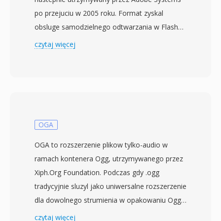
po przejuciu w 2005 roku. Format zyskal
obsluge samodzielnego odtwarzania w Flash
Playerze 7 w 2003 roku i szybko stal sie
czytaj więcej
dominujacym formatem wideo w internecie,
napedzajac platformy takie jak YouTube, Hulu i
Vimeo pod koniec pierwszej dekady XXI wieku.
Pliki FLV zwykle zawieraja wideo zakodowane
kodekiem Sorenson Spark lub VP6 obok audio
MP3 lub ADPCM, opakowane w lekki
OGA
wlascicielski kontener zoptymalizowany pod
OGA to rozszerzenie plikow tylko-audio w
dostarczanie strumieniowe. Glowna silaFLV
ramach kontenera Ogg, utrzymywanego przez
byla zdolnosc zapewnienia spojnego
Xiph.Org Foundation. Podczas gdy .ogg
odtwarzania wideo w roznych systemach
tradycyjnie sluzyl jako uniwersalne rozszerzenie
operacyjnych i przegladarkach dzieki
dla dowolnego strumienia w opakowaniu Ogg,
wszechobecnej wtyczce Flash Player,
wprowadzenie .oga w 2007 roku przynioslo
czytaj więcej
rozwiazujac problem fragmentacji, ktory trapl