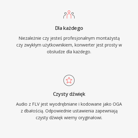
patentowych, ktore dotykaja formatow
starszych systemach.
wlascicielskich. Format obsluguje metadane
komentarzy Vorbis do tagowania artysty,
Dla każdego
albumu i informacji o sciezce w
Niezależnie czy jesteś profesjonalnym montażystą
ustandaryzowany sposob. OGA jest
czy zwykłym użytkownikiem, konwerter jest prosty w
odtwarzany natywnie w Firefoxie,
obsłudze dla każdego.
przegladarkach opartych na Chromium, VLC i
wiekszosci srodowisk desktopowych Linux, co
czyni go praktycznym wyborem do dystrybucji
audio w sieci i przepływow archiwalnych.
Czysty dźwięk
Audio z FLV jest wyodrębniane i kodowane jako OGA
z dbałością. Odpowiednie ustawienia zapewniają
czysty dźwięk wierny oryginałowi.