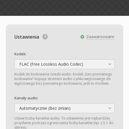
Ustawienia
Zaawansowane
Kodek:
FLAC (Free Lossless Audio Codec)
Kodek do kodowania ścieżki audio. Kodek „bez ponownego
kodowania” kopiuje strumień audio z pliku wejściowego do
wyjściowego bez ponownego kodowania, jeśli to możliwe.
Kanały audio:
Automatycznie (Bez zmian)
Ustaw liczbę kanałów audio. To ustawienie jest najbardziej
przydatne podczas ograniczania liczby kanałów (np. z 5.1 do
stereo).