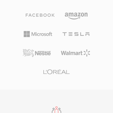
않으며, 체인 논리 비트스트림과 그래뉼 기반 탐색
없는 틈새 경험에서 주류 매체로 변환하여, 인터넷
을 지원하는 전송 래퍼 역할을 합니다. OGA의 이
에서의 엔터테인먼트, 교육, 커뮤니케이션을 근본
점 중 하나는 상호운용성입니다: .oga 확장자를 만
적으로 재편했습니다. HTML5 비디오와 최신 코
난 애플리케이션은 비디오 트랙을 탐색하지 않고
덱이 Flash 기반 전달을 대체했지만, FLV 파일은
오디오 전용 재생을 최적화하여 더 빠른 로드 시간
수많은 아카이브와 레거시 시스템에 남아 있습니
과 더 낮은 메모리 사용을 달성합니다. Ogg 컨테
다.
이너와 관련 코덱이 전적으로 오픈소스이고 무로
열티이므로, OGA는 독점 포맷에 영향을 미치는
특허 라이선스 복잡성을 피할 수 있습니다. 이 포
맷은 아티스트, 앨범, 트랙 정보를 표준화된 방식
으로 태깅하기 위한 Vorbis 코멘트 메타데이터를
지원합니다. OGA는 Firefox, Chromium 기반 브
라우저, VLC, 대부분의 Linux 데스크톱 환경에서
기본 재생되어, 웹 오디오 배포와 아카이브 워크플
로에 실용적인 선택입니다.