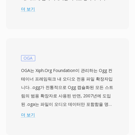
2000년대 후반 YouTube, Hulu, Vimeo 같은 플랫
더 보기
폼을 구동했습니다. FLV 파일은 일반적으로
Sorenson Spark 또는 VP6 코덱으로 인코딩된 비
디오와 MP3 또는 ADPCM 오디오를 포함하며, 스
트리밍 전달에 최적화된 가벼운 독점 컨테이너로
래핑됩니다. FLV의 가장 큰 강점은 유비쿼터스
Flash Player 플러그인을 통해 다양한 운영체제와
OGA
브라우저에서 일관된 비디오 재생을 제공할 수 있
OGA는 Xiph.Org Foundation이 관리하는 Ogg 컨
었다는 점으로, 당시 웹 비디오를 괴롭히던 파편화
테이너 프레임워크 내 오디오 전용 파일 확장자입
문제를 해결했습니다. FLV 파일은 컴팩트한 헤더
니다. .ogg가 전통적으로 Ogg 캡슐화된 모든 스트
뒤에 태그된 데이터 패킷이 이어지는 구조로, 빠른
림의 범용 확장자로 사용된 반면, 2007년에 도입
탐색과 효율적인 프로그레시브 다운로드를 가능
된 .oga는 파일이 오디오 데이터만 포함함을 명시
하게 합니다. 이 컨테이너는 큐 포인트를 포함한
적으로 알립니다. 내부적으로 OGA 파일은 Vorbis,
더 보기
임베디드 메타데이터를 지원하여, 챕터 내비게이
FLAC, Speex, Opus 등으로 인코딩된 오디오를 담
션과 시간 지정 이벤트 같은 인터랙티브 기능을 가
을 수 있습니다 — 컨테이너는 코덱에 구애받지
능하게 합니다. FLV는 온라인 비디오를 신뢰할 수