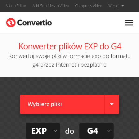
Video Editor
Add Subtitles to Video
Compress Video
Więcej
Konwerter plików EXP do G4
Konwertuj swoje pliki w formacie exp do formatu
g4 przez Internet i bezpłatnie
Wybierz pliki
EXP
G4
do