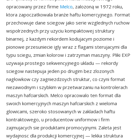
opracowany przez firme
Melco
, zalozoną w 1972 roku,
ktora zapoczatkowala branże haftu komercyjnego. Format
przechowuje dane sciegow jako serie wzglednych ruchow
wspolrzednych przy uzyciu kompaktowej struktury
binarnej, z kazdym rekordem kodujacym poziome i
pionowe przesuniecie igly wraz z flagami sterujacymi dla
typu sciegu, zmian kolorow i zatrzyman maszyny. Pliki EXP
uzywaja prostego sekwencyjnego ukladu — rekordy
sciegow nastepuja jeden po drugim bez zlozonych
nagłowkow czy zagniezdzoych struktur, co czyni format
niezawodnym i szybkim w przetwarzaniu na kontrolerach
maszyn hafciarskich. Melco opracowalo ten format dla
swoich komercyjnych maszyn hafciarskich z wieloma
glowicami, szeroko stosowanych w zakladach haftu
kontraktowego, u producentow uniformow i firm
zajmujacych sie produktami promocyjnymi. Zaleta jest
wydajnosc dla produkcji komercyjnej — lekka struktura