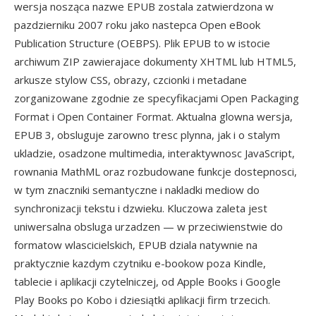
wersja nosząca nazwe EPUB zostala zatwierdzona w
pazdzierniku 2007 roku jako nastepca Open eBook
Publication Structure (OEBPS). Plik EPUB to w istocie
archiwum ZIP zawierajace dokumenty XHTML lub HTML5,
arkusze stylow CSS, obrazy, czcionki i metadane
zorganizowane zgodnie ze specyfikacjami Open Packaging
Format i Open Container Format. Aktualna glowna wersja,
EPUB 3, obsluguje zarowno tresc plynna, jak i o stalym
ukladzie, osadzone multimedia, interaktywnosc JavaScript,
rownania MathML oraz rozbudowane funkcje dostepnosci,
w tym znaczniki semantyczne i nakladki mediow do
synchronizacji tekstu i dzwieku. Kluczowa zaleta jest
uniwersalna obsluga urzadzen — w przeciwienstwie do
formatow wlascicielskich, EPUB dziala natywnie na
praktycznie kazdym czytniku e-bookow poza Kindle,
tablecie i aplikacji czytelniczej, od Apple Books i Google
Play Books po Kobo i dziesiątki aplikacji firm trzecich.