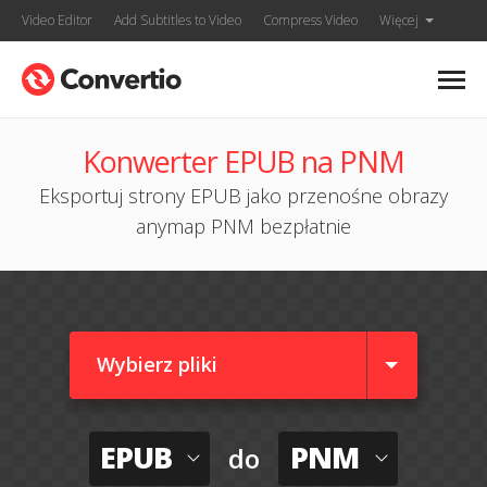
Video Editor
Add Subtitles to Video
Compress Video
Więcej
Konwerter EPUB na PNM
Eksportuj strony EPUB jako przenośne obrazy
anymap PNM bezpłatnie
Wybierz pliki
EPUB
PNM
do