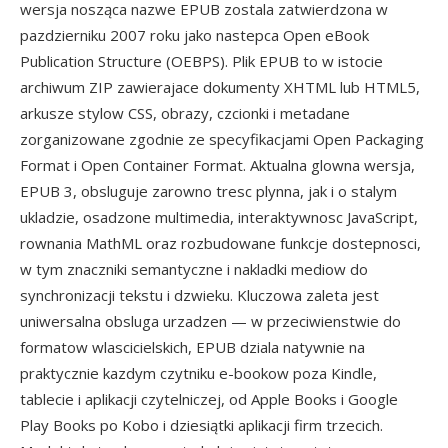
wersja nosząca nazwe EPUB zostala zatwierdzona w
pazdzierniku 2007 roku jako nastepca Open eBook
Publication Structure (OEBPS). Plik EPUB to w istocie
archiwum ZIP zawierajace dokumenty XHTML lub HTML5,
arkusze stylow CSS, obrazy, czcionki i metadane
zorganizowane zgodnie ze specyfikacjami Open Packaging
Format i Open Container Format. Aktualna glowna wersja,
EPUB 3, obsluguje zarowno tresc plynna, jak i o stalym
ukladzie, osadzone multimedia, interaktywnosc JavaScript,
rownania MathML oraz rozbudowane funkcje dostepnosci,
w tym znaczniki semantyczne i nakladki mediow do
synchronizacji tekstu i dzwieku. Kluczowa zaleta jest
uniwersalna obsluga urzadzen — w przeciwienstwie do
formatow wlascicielskich, EPUB dziala natywnie na
praktycznie kazdym czytniku e-bookow poza Kindle,
tablecie i aplikacji czytelniczej, od Apple Books i Google
Play Books po Kobo i dziesiątki aplikacji firm trzecich.