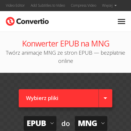
Video Editor
Add Subtitles to Video
Compress Video
Więcej
Konwerter EPUB na MNG
Twórz animacje MNG ze stron EPUB — bezpłatnie
online
Wybierz pliki
EPUB
MNG
do