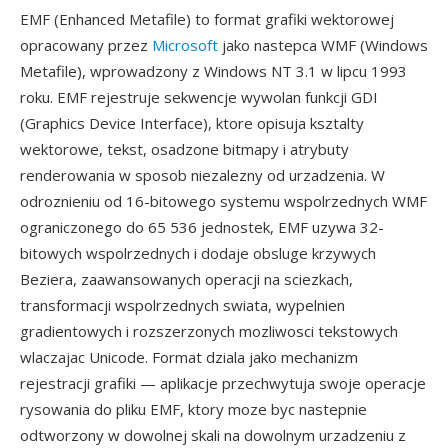
EMF (Enhanced Metafile) to format grafiki wektorowej
opracowany przez
Microsoft
jako nastepca WMF (Windows
Metafile), wprowadzony z Windows NT 3.1 w lipcu 1993
roku. EMF rejestruje sekwencje wywolan funkcji GDI
(Graphics Device Interface), ktore opisuja ksztalty
wektorowe, tekst, osadzone bitmapy i atrybuty
renderowania w sposob niezalezny od urzadzenia. W
odroznieniu od 16-bitowego systemu wspolrzednych WMF
ograniczonego do 65 536 jednostek, EMF uzywa 32-
bitowych wspolrzednych i dodaje obsluge krzywych
Beziera, zaawansowanych operacji na sciezkach,
transformacji wspolrzednych swiata, wypelnien
gradientowych i rozszerzonych mozliwosci tekstowych
wlaczajac Unicode. Format dziala jako mechanizm
rejestracji grafiki — aplikacje przechwytuja swoje operacje
rysowania do pliku EMF, ktory moze byc nastepnie
odtworzony w dowolnej skali na dowolnym urzadzeniu z