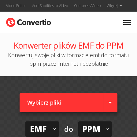
Video Editor
Add Subtitles to Video
Compress Video
Więcej
Konwerter plików EMF do PPM
Konwertuj swoje pliki w formacie emf do formatu
ppm przez Internet i bezpłatnie
Wybierz pliki
EMF
PPM
do