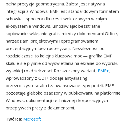
pelna precyzja geometryczna. Zaleta jest natywna
integracja z Windows: EMF jest standardowym formatem
schowka i spoolera dla tresci wektorowych w calym
ekosystemie Windows, umozliwiajac bezstratne
kopiowanie-wklejanie grafiki miedzy dokumentami Office,
narzedziami projektowymi i oprogramowaniem
prezentacyjnym bez rasteryzacji. Niezaleznosc od
rozdzielczosci to kolejna kluczowa moc — grafika EMF
skaluje sie plynnie od wyswietlania na ekranie do wydruku
wysokiej rozdzielczosci. Rozszerzony wariant,
EMF+
,
wprowadzony z GDI+ dodaje antyaliasing,
przezroczystosc alfa i zaawansowane typy pedzli. EMF
pozostaje gleboko osadzony w publikowaniu na platformie
Windows, dokumentacji technicznej i korporacyjnych
przepływach pracy z dokumentami.
Twórca
:
Microsoft