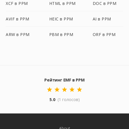
XCF в PPM
HTML в PPM
DOC в PPM
AVIF в PPM
HEIC в PPM
AI в PPM
ARW в PPM
PBM в PPM
ORF в PPM
Рейтинг EMF в PPM
5.0
(1 голосов)
About