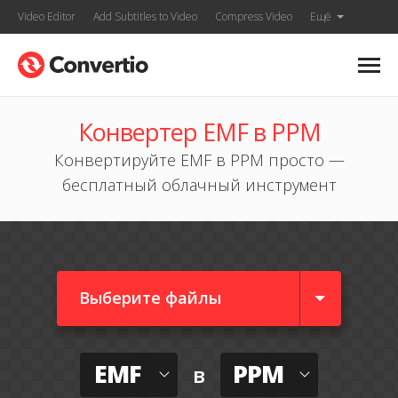
Video Editor
Add Subtitles to Video
Compress Video
Ещё
Конвертер EMF в PPM
Конвертируйте EMF в PPM просто —
бесплатный облачный инструмент
Выберите файлы
EMF
PPM
в