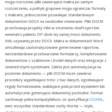
moga rozrozniac pliki zawierajace makra po samym
rozszerzeniu, a polityki grupowe moga ograniczac formaty
z makrami, jednoczesnie pozwalajac standardowym
dokumentom DOCX na swobodne otwieranie. Pliki DOCM
przechowuja projekty VBA w strumieniu vbaProject.bin
wewnatrz pakietu ZIP obok tej samej tresci dokumentu
XML uzywanej przez DOCX. Makra w dokumentach Word
umozliwiaja zautomatyzowane generowanie raportow,
niestandardowe przetwarzanie formularzy, kompletowanie
dokumentow z szablonow i źrodel danych oraz integracje z
zewnetrznymi systemami. Zaleta jest automatyzacja na
poziomie dokumentu — plik DOCM moze zawierac
procedury wypelniajace tresc z baz danych, egzekwujace
reguly formatowania, walidujace pola przed wyslaniem lub
automatycznie generujace dokumenty pochodne. Format
zachowuje pelna kompatybilnosc ze specyfikacja
OOXML
,
wiec wszystkie standardowe cechy Worda — style,