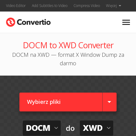
Video Editor
Add Subtitles to Video
Compress Video
Więcej
DOCM to XWD Converter
DOCM na XWD — format X Window Dump za
darmo
Wybierz pliki
DOCM
XWD
do