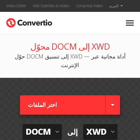
المزيد
Compress Video
Add Subtitles to Video
Video Editor
محوّل DOCM إلى XWD
حوّل DOCM إلى تنسيق XWD — أداة مجانية عبر
الإنترنت
اختر الملفات
DOCM
XWD
إلى