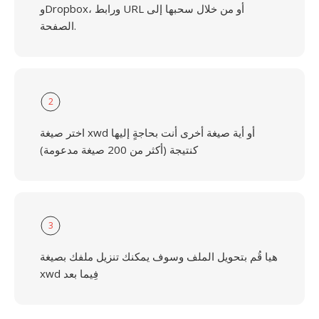
وDropbox، ورابط URL أو من خلال سحبها إلى
الصفحة.
2
اختر صيغة xwd أو أية صيغة أخرى أنت بحاجةٍ إليها
كنتيجة (أكثر من 200 صيغة مدعومة)
3
هيا قُم بتحويل الملف وسوف يمكنك تنزيل ملفك بصيغة
xwd فِيما بعد