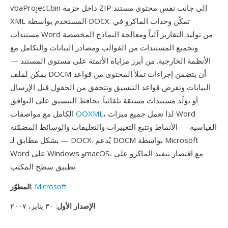
vbaProject.bin داخل حزمة ZIP إلى جانب نفس محتوى مستند
XML المستخدم بواسطة DOCX. تمكّن وحدات الماكرو في
مستندات Word من توليد التقارير آلياً ومعالجة النماذج المخصصة
وتجميع المستندات من القوالب ومصادر البيانات والتكامل مع
الأنظمة الخارجية. من أبرز مزاياه الأتمتة على مستوى المستند —
يمكن لملف DOCM أن يتضمن إجراءات تملأ المحتوى من قواعد
البيانات وتفرض قواعد التنسيق وتتحقق من الحقول قبل الإرسال
أو تولّد مستندات مشتقة تلقائياً. يحافظ التنسيق على التوافق
، لذا تعمل جميع ميزات Word
OOXML
الكامل مع مواصفات
القياسية — الأنماط وتتبع التغييرات والتعليقات والوسائط المضمّنة
— بشكل مطابق لـ DOCX. يُدعم DOCM بواسطة Microsoft
Word على Windows وmacOS، مع اقتصار تنفيذ الماكرو على
تطبيق سطح المكتب.
Microsoft
:
المطوّر
الإصدار الأول
: ٣٠ يناير، ٢٠٠٧