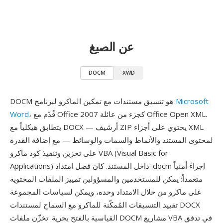
عن الصيغ
DOCM
XWD
Microsoft
DOCM هو تنسيق مستندات مع تمكين الماكرو لبرنامج
، قُدّم مع Office 2007 كجزء من عائلة Office Open XML.
Word
يتطابق هيكلياً مع DOCX — أرشيف ZIP يحتوي على أجزاء XML
لمحتوى المستند والأنماط والسمات والوسائط — مع إضافة القدرة
على تخزين وتنفيذ كود ماكرو VBA (Visual Basic for
Applications) داخل المستند. كان فصل امتداد .docm إجراءً أمنياً
متعمداً: يمكن للمستخدمين والمسؤولين تمييز الملفات المحتوية
على ماكرو من خلال الامتداد وحده، ويمكن لسياسات المجموعة
تقييد التنسيقات المُمكّنة للماكرو مع السماح لمستندات DOCX
القياسية بالفتح بحرية. تخزّن ملفات DOCM مشاريع VBA في تدفق