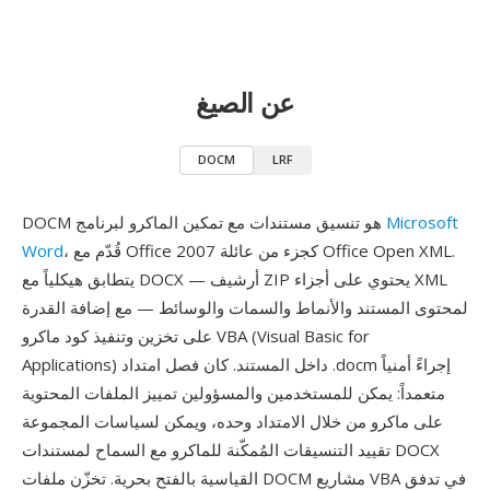
عن الصيغ
DOCM
LRF
Microsoft
DOCM هو تنسيق مستندات مع تمكين الماكرو لبرنامج
، قُدّم مع Office 2007 كجزء من عائلة Office Open XML.
Word
يتطابق هيكلياً مع DOCX — أرشيف ZIP يحتوي على أجزاء XML
لمحتوى المستند والأنماط والسمات والوسائط — مع إضافة القدرة
على تخزين وتنفيذ كود ماكرو VBA (Visual Basic for
Applications) داخل المستند. كان فصل امتداد .docm إجراءً أمنياً
متعمداً: يمكن للمستخدمين والمسؤولين تمييز الملفات المحتوية
على ماكرو من خلال الامتداد وحده، ويمكن لسياسات المجموعة
تقييد التنسيقات المُمكّنة للماكرو مع السماح لمستندات DOCX
القياسية بالفتح بحرية. تخزّن ملفات DOCM مشاريع VBA في تدفق