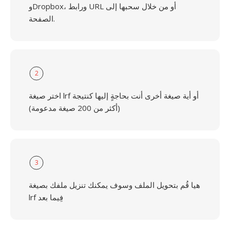
وDropbox، ورابط URL أو من خلال سحبها إلى
الصفحة.
2
اختر صيغة lrf أو أية صيغة أخرى أنت بحاجةٍ إليها كنتيجة
(أكثر من 200 صيغة مدعومة)
3
هيا قُم بتحويل الملف وسوف يمكنك تنزيل ملفك بصيغة
lrf فِيما بعد