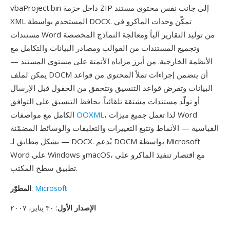
vbaProject.bin داخل حزمة ZIP إلى جانب نفس محتوى مستند
XML المستخدم بواسطة DOCX. تمكّن وحدات الماكرو في
مستندات Word من توليد التقارير آلياً ومعالجة النماذج المخصصة
وتجميع المستندات من القوالب ومصادر البيانات والتكامل مع
الأنظمة الخارجية. من أبرز مزاياه الأتمتة على مستوى المستند —
يمكن لملف DOCM أن يتضمن إجراءات تملأ المحتوى من قواعد
البيانات وتفرض قواعد التنسيق وتتحقق من الحقول قبل الإرسال
أو تولّد مستندات مشتقة تلقائياً. يحافظ التنسيق على التوافق
، لذا تعمل جميع ميزات Word
OOXML
الكامل مع مواصفات
القياسية — الأنماط وتتبع التغييرات والتعليقات والوسائط المضمّنة
— بشكل مطابق لـ DOCX. يُدعم DOCM بواسطة Microsoft
Word على Windows وmacOS، مع اقتصار تنفيذ الماكرو على
تطبيق سطح المكتب.
Microsoft
:
المطوّر
الإصدار الأول
: ٣٠ يناير، ٢٠٠٧