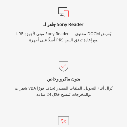
جاهز لـ Sony Reader
LRF مبني لأجهزة Sony Reader — محتوى DOCM يُعرض
أصلًا على أجهزة PRS مع إعادة تدفق النص.
بدون ماكرو وخاص
شفرات VBA تُزال أثناء التحويل. الملفات المصدر تُحذف فورًا
والمخرجات تُمسح خلال 24 ساعة.