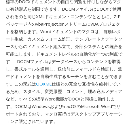
標準のDOCXドキュメントの自由な閲覧を許可しながらマク
ロ有効形式を制限できます。DOCMファイルはDOCXで使用
されるのと同じXMLドキュメントコンテンツとともに、ZIP
パッケージ内のvbaProject.binストリームにVBAプロジェク
トを格納します。Wordドキュメントのマクロは、自動レポ
ート生成、カスタムフォーム処理、テンプレートとデータソ
ースからのドキュメント組み立て、外部システムとの統合を
可能にします。ドキュメントレベルの自動化が一つの利点で
す — DOCMファイルはデータベースからコンテンツを取得
し、書式ルールを適用し、送信前にフィールドを検証し、派
生ドキュメントを自動生成するルーチンを含むことができま
す。この形式は
OOXML
仕様との完全な互換性を維持してい
るため、スタイル、変更履歴、コメント、埋め込みメディア
など、すべての標準Word機能がDOCXと同様に動作しま
す。DOCMはWindowsおよびmacOSのMicrosoft Wordでサ
ポートされており、マクロ実行はデスクトップアプリケーシ
ョンに限定されています。