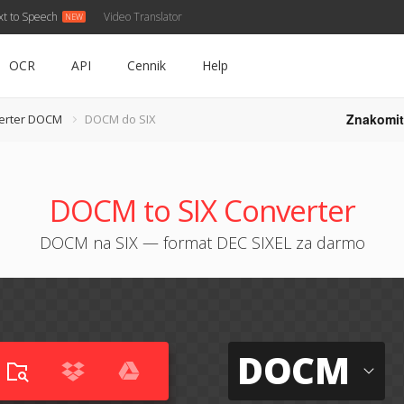
xt to Speech
Video Translator
OCR
API
Cennik
Help
Znakomit
erter DOCM
DOCM do SIX
DOCM to SIX Converter
DOCM na SIX — format DEC SIXEL za darmo
DOCM