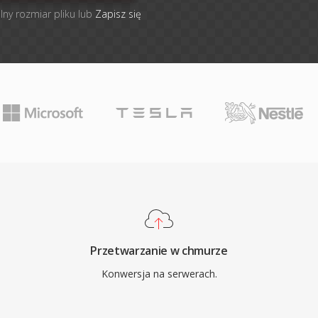
lny rozmiar pliku lub
Zapisz się
Przetwarzanie w chmurze
Konwersja na serwerach.