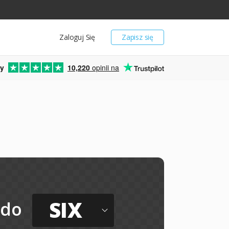
Zaloguj Się
Zapisz się
y
10,220
opinii na
SIX
do