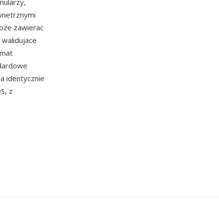
ularzy,
wnetrznymi
oze zawierac
 walidujace
rmat
ndardowe
a identycznie
S, z