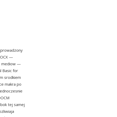
wprowadzony
 DOCX —
 i mediow —
 Basic for
ym srodkiem
ace makra po
jednoczesnie
 DOCM
obok tej samej
zliwiaja