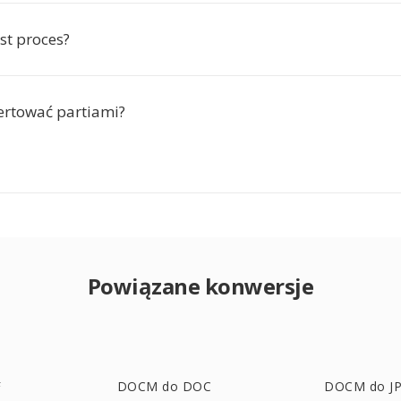
est proces?
rtować partiami?
Powiązane konwersje
F
DOCM do DOC
DOCM do J