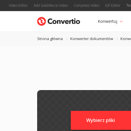
Video Editor
Add Subtitles to Video
Compress Video
GIF Editor
Te
Konwertuj
Strona główna
Konwerter dokumentów
Konw
Wybierz pliki