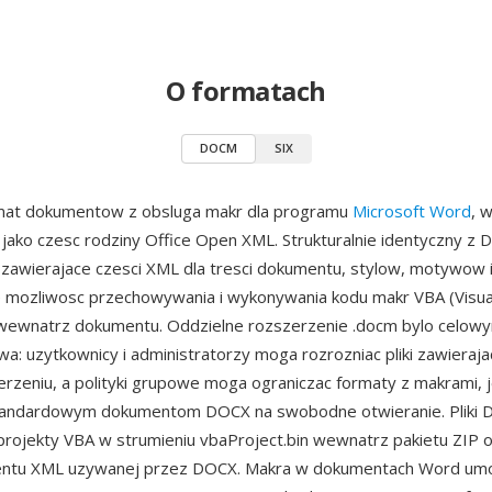
O formatach
DOCM
SIX
at dokumentow z obsluga makr dla programu
Microsoft Word
, 
 jako czesc rodziny Office Open XML. Strukturalnie identyczny z
 zawierajace czesci XML dla tresci dokumentu, stylow, motywow
mozliwosc przechowywania i wykonywania kodu makr VBA (Visual
) wewnatrz dokumentu. Oddzielne rozszerzenie .docm bylo celow
a: uzytkownicy i administratorzy moga rozrozniac pliki zawieraj
zeniu, a polityki grupowe moga ograniczac formaty z makrami, 
tandardowym dokumentom DOCX na swobodne otwieranie. Pliki
rojekty VBA w strumieniu vbaProject.bin wewnatrz pakietu ZIP 
entu XML uzywanej przez DOCX. Makra w dokumentach Word umo