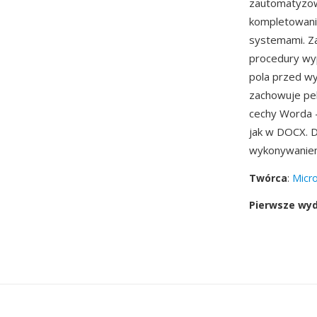
zautomatyzow
kompletowani
systemami. Z
procedury wyp
pola przed w
zachowuje pel
cechy Worda —
jak w DOCX. 
wykonywaniem
Twórca
:
Micro
Pierwsze wy