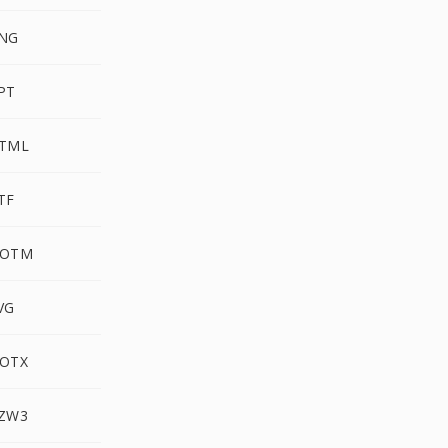
NG
PT
HTML
TF
DOTM
VG
OTX
ZW3