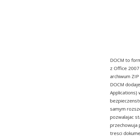
DOCM to form
z Office 2007
archiwum ZIP
DOCM dodaje 
Applications
bezpieczenstw
samym rozszer
pozwalajac s
przechowuja p
tresci dokum