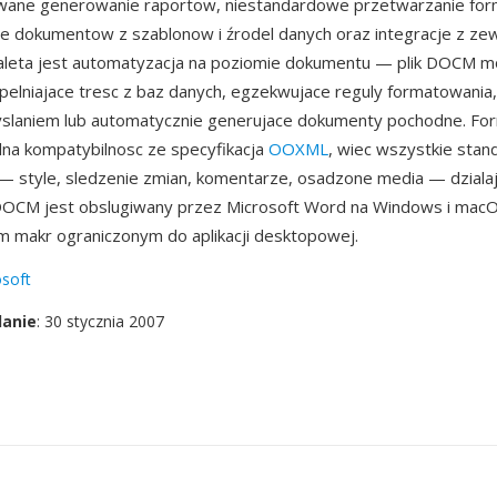
ane generowanie raportow, niestandardowe przetwarzanie form
e dokumentow z szablonow i źrodel danych oraz integracje z ze
aleta jest automatyzacja na poziomie dokumentu — plik DOCM m
elniajace tresc z baz danych, egzekwujace reguly formatowania,
yslaniem lub automatycznie generujace dokumenty pochodne. Fo
na kompatybilnosc ze specyfikacja
OOXML
, wiec wszystkie sta
 style, sledzenie zmian, komentarze, osadzone media — dzialaj
DOCM jest obslugiwany przez Microsoft Word na Windows i macO
 makr ograniczonym do aplikacji desktopowej.
soft
danie
: 30 stycznia 2007