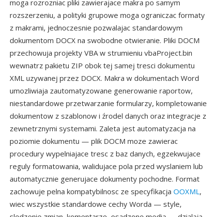
moga rozrozniac pliki zawierajace makra po samym
rozszerzeniu, a polityki grupowe moga ograniczac formaty
z makrami, jednoczesnie pozwalajac standardowym
dokumentom DOCX na swobodne otwieranie. Pliki DOCM
przechowuja projekty VBA w strumieniu vbaProject.bin
wewnatrz pakietu ZIP obok tej samej tresci dokumentu
XML uzywanej przez DOCX. Makra w dokumentach Word
umozliwiaja zautomatyzowane generowanie raportow,
niestandardowe przetwarzanie formularzy, kompletowanie
dokumentow z szablonow i źrodel danych oraz integracje z
zewnetrznymi systemami. Zaleta jest automatyzacja na
poziomie dokumentu — plik DOCM moze zawierac
procedury wypelniajace tresc z baz danych, egzekwujace
reguly formatowania, walidujace pola przed wyslaniem lub
automatycznie generujace dokumenty pochodne. Format
zachowuje pelna kompatybilnosc ze specyfikacja
OOXML
,
wiec wszystkie standardowe cechy Worda — style,
sledzenie zmian, komentarze, osadzone media — dzialaja