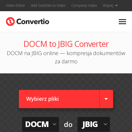
Video Editor
Add Subtitles to Video
Compress Video
Więcej
DOCM to JBIG Converter
DOCM na JBIG online — kompresja dokumentów
za darmo
Wybierz pliki
DOCM
JBIG
do