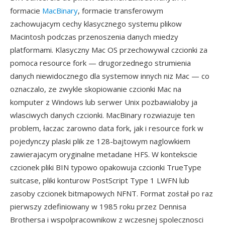
formacie
MacBinary
, formacie transferowym
zachowujacym cechy klasycznego systemu plikow
Macintosh podczas przenoszenia danych miedzy
platformami. Klasyczny Mac OS przechowywal czcionki za
pomoca resource fork — drugorzednego strumienia
danych niewidocznego dla systemow innych niz Mac — co
oznaczalo, ze zwykle skopiowanie czcionki Mac na
komputer z Windows lub serwer Unix pozbawialoby ja
wlasciwych danych czcionki. MacBinary rozwiazuje ten
problem, łaczac zarowno data fork, jak i resource fork w
pojedynczy plaski plik ze 128-bajtowym naglowkiem
zawierajacym oryginalne metadane HFS. W kontekscie
czcionek pliki BIN typowo opakowuja czcionki TrueType
suitcase, pliki konturow PostScript Type 1 LWFN lub
zasoby czcionek bitmapowych NFNT. Format został po raz
pierwszy zdefiniowany w 1985 roku przez Dennisa
Brothersa i wspolpracownikow z wczesnej spolecznosci