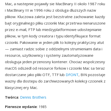
Mac, a nastepnie pojawily sie MacBinary II okolo 1987 roku
i MacBinary III w 1996 roku z obsluga dluzszych nazw
plikow. Kluczowa zaleta jest bezstratne zachowanie: kazdy
bajt oryginalnego pliku czcionki Mac przetrwa nienaruszone
przez e-mail, FTP lub miedzyplatformowe udostepnianie
plikow, w tym kody creatora i typu identyfikujace format
czcionki. Pakowanie w jeden plik to kolejny praktyczny atut
— zamiast radzic sobie z oddzielnymi strumieniami data i
resource, uzytkownicy i systemy zautomatyzowane
obsluguja jeden przenosny kontener. Chociaz wspolczesny
macOS odszedl od resource forkow i czcionki Mac sa teraz
dostarczane jako pliki OTF, TTF lub
DFONT
, BIN pozostaje
wazny dla dostepu do zarchiwizowanych kolekcji czcionek z
klasycznej ery Mac.
Twórca
:
Dennis Brothers
Pierwsze wydanie
: 1985