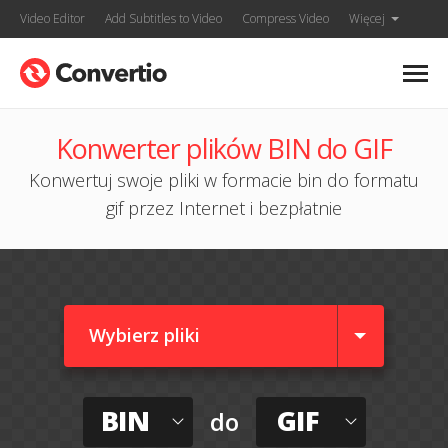
Video Editor
Add Subtitles to Video
Compress Video
Więcej
Konwerter plików BIN do GIF
Konwertuj swoje pliki w formacie bin do formatu
gif przez Internet i bezpłatnie
Wybierz pliki
BIN
GIF
do