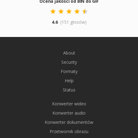
Ocena jakości od BIN do GIF
4.6
(151 głosów)
About
Security
Formaty
Help
Status
Konwerter wideo
Konwerter audio
Konwerter dokumentów
Przetwornik obrazu