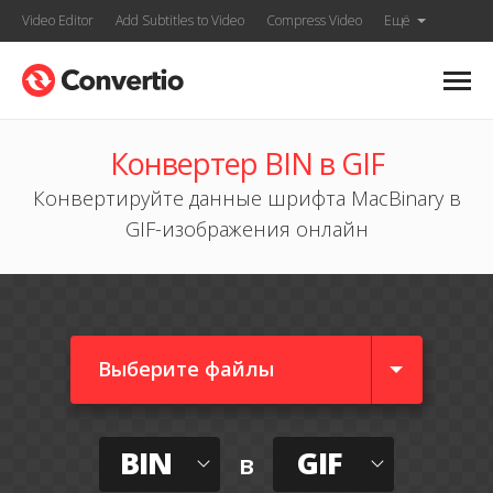
Video Editor
Add Subtitles to Video
Compress Video
Ещё
Конвертер BIN в GIF
Конвертируйте данные шрифта MacBinary в
GIF-изображения онлайн
Выберите файлы
BIN
GIF
в