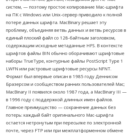
систем, — поэтому простое копирование Mac-шрифта
на ПК с Windows или Unix-сервер приводило к полной
потере данных шрифта. MacBinary решает эту
проблему, объединяя ветвь данных и ветвь ресурсов в
единый плоский файл со 128-байтным заголовком,
содержащим исходные метаданные HFS. В контексте
шрифтов файлы BIN обычно оборачивают шрифтовые
наборы TrueType, контурные файлы PostScript Type 1
LWFN или растровые шрифтовые ресурсы NFNT.
Формат был впервые описан в 1985 году Деннисом
Бразерсом и сообществом ранних пользователей Mac;
MacBinary II появился около 1987 года, а MacBinary III —
в 1996 году с поддержкой длинных имен файлов.
Главное преимущество — сохранение данных без
потерь: каждый байт оригинального Mac-шрифта
остается нетронутым при пересылке по электронной
почте, через FTP или при межплатформенном обмене