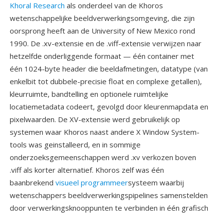
Khoral Research
als onderdeel van de Khoros
wetenschappelijke beeldverwerkingsomgeving, die zijn
oorsprong heeft aan de University of New Mexico rond
1990. De .xv-extensie en de .viff-extensie verwijzen naar
hetzelfde onderliggende formaat — één container met
één 1024-byte header die beeldafmetingen, datatype (van
enkelbit tot dubbele-precisie float en complexe getallen),
kleurruimte, bandtelling en optionele ruimtelijke
locatiemetadata codeert, gevolgd door kleurenmapdata en
pixelwaarden. De XV-extensie werd gebruikelijk op
systemen waar Khoros naast andere X Window System-
tools was geinstalleerd, en in sommige
onderzoeksgemeenschappen werd .xv verkozen boven
.viff als korter alternatief. Khoros zelf was één
baanbrekend
visueel programmeer
systeem waarbij
wetenschappers beeldverwerkingspipelines samenstelden
door verwerkingsknooppunten te verbinden in één grafisch