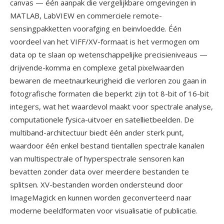
canvas — één aanpak die vergelijkbare omgevingen in
MATLAB, LabVIEW en commerciele remote-
sensingpakketten voorafging en beinvloedde. Één
voordeel van het VIFF/XV-formaat is het vermogen om
data op te slaan op wetenschappelijke precisieniveaus —
drijvende-komma en complexe getal pixelwaarden
bewaren de meetnaurkeurigheid die verloren zou gaan in
fotografische formaten die beperkt zijn tot 8-bit of 16-bit
integers, wat het waardevol maakt voor spectrale analyse,
computationele fysica-uitvoer en satellietbeelden. De
multiband-architectuur biedt één ander sterk punt,
waardoor één enkel bestand tientallen spectrale kanalen
van multispectrale of hyperspectrale sensoren kan
bevatten zonder data over meerdere bestanden te
splitsen. XV-bestanden worden ondersteund door
ImageMagick en kunnen worden geconverteerd naar
moderne beeldformaten voor visualisatie of publicatie.