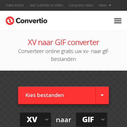
Video Editor
Add Subtitles to Video
Compress Video
Meer
XV naar GIF converter
Converteer online gratis uw xv- naar gif-
bestanden
Kies bestanden
XV
GIF
naar