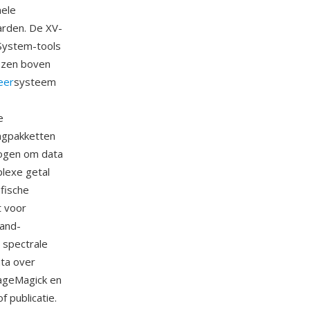
nele
arden. De XV-
System-tools
ozen boven
eer
systeem
e
ngpakketten
mogen om data
lexe getal
fische
t voor
band-
 spectrale
ata over
ageMagick en
 publicatie.