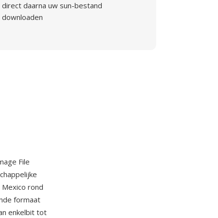
direct daarna uw sun-bestand
downloaden
mage File
chappelijke
w Mexico rond
ende formaat
n enkelbit tot