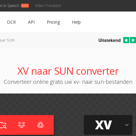
xt to Speech
Video Translator
OCR
API
Pricing
Help
Uitstekend
aar SUN
XV naar SUN converter
Converteer online gratis uw xv- naar sun-bestanden
XV