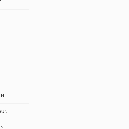
C
UN
 SUN
UN