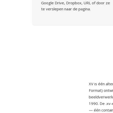
Google Drive, Dropbox, URL of door ze
te verslepen naar de pagina.
XV is één alt
Format) ontw
beeldverwerki
1990. De .xv-
— één contain