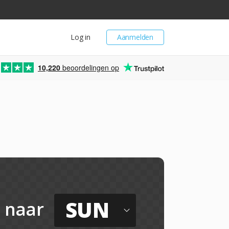
Log in
Aanmelden
10,220
beoordelingen op
SUN
naar