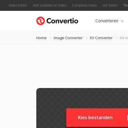
Video Editor
Add Subtitles to Video
Compress Video
GIF Editor
Te
Converteren
Home
Image Converter
XV Converter
XV n
Kies bestanden