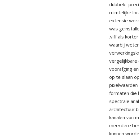
dubbele-precis
ruimtelijke l
extensie wer
was geinstal
.viff als kort
waarbij wete
verwerkingskn
vergelijkbar
voorafging en
op te slaan o
pixelwaarden 
formaten die 
spectrale ana
architectuur 
kanalen van m
meerdere bes
kunnen worden