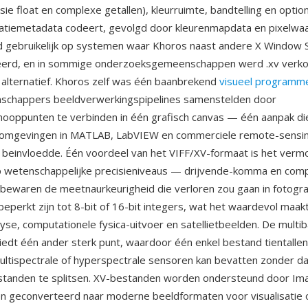
ie float en complexe getallen), kleurruimte, bandtelling en optio
ocatiemetadata codeert, gevolgd door kleurenmapdata en pixelwa
d gebruikelijk op systemen waar Khoros naast andere X Window 
leerd, en in sommige onderzoeksgemeenschappen werd .xv verk
er alternatief. Khoros zelf was één baanbrekend
visueel programm
nschappers beeldverwerkingspipelines samenstelden door
ooppunten te verbinden in één grafisch canvas — één aanpak di
e omgevingen in MATLAB, LabVIEW en commerciele remote-sensi
 beinvloedde. Één voordeel van het VIFF/XV-formaat is het ver
p wetenschappelijke precisieniveaus — drijvende-komma en comp
bewaren de meetnaurkeurigheid die verloren zou gaan in fotogra
beperkt zijn tot 8-bit of 16-bit integers, wat het waardevol maak
lyse, computationele fysica-uitvoer en satellietbeelden. De multi
biedt één ander sterk punt, waardoor één enkel bestand tientallen
ultispectrale of hyperspectrale sensoren kan bevatten zonder d
tanden te splitsen. XV-bestanden worden ondersteund door Im
 geconverteerd naar moderne beeldformaten voor visualisatie of