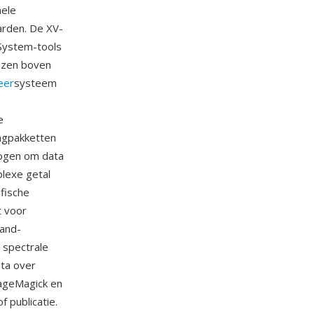
nele
arden. De XV-
System-tools
ozen boven
eer
systeem
e
ngpakketten
mogen om data
lexe getal
fische
t voor
band-
 spectrale
ata over
ageMagick en
 publicatie.