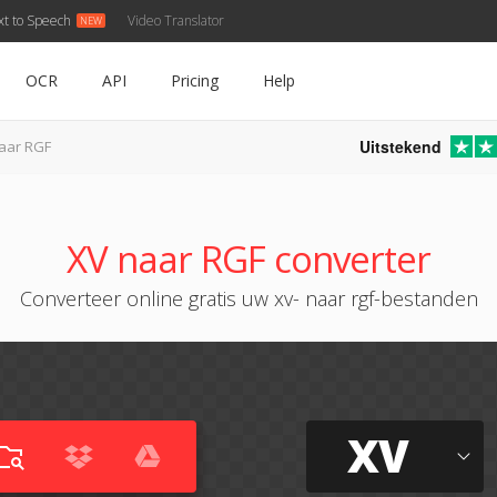
xt to Speech
Video Translator
OCR
API
Pricing
Help
Uitstekend
aar RGF
XV naar RGF converter
Converteer online gratis uw xv- naar rgf-bestanden
XV