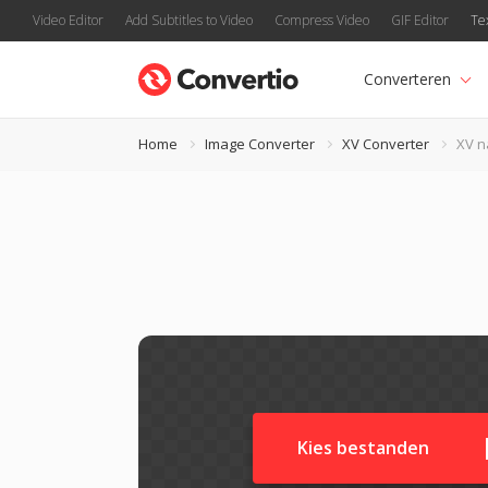
Video Editor
Add Subtitles to Video
Compress Video
GIF Editor
Te
Converteren
Home
Image Converter
XV Converter
XV n
Kies bestanden