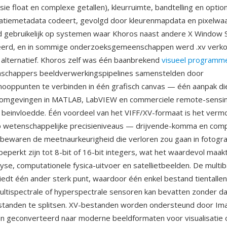
ie float en complexe getallen), kleurruimte, bandtelling en optio
ocatiemetadata codeert, gevolgd door kleurenmapdata en pixelwa
d gebruikelijk op systemen waar Khoros naast andere X Window 
leerd, en in sommige onderzoeksgemeenschappen werd .xv verk
er alternatief. Khoros zelf was één baanbrekend
visueel programm
nschappers beeldverwerkingspipelines samenstelden door
ooppunten te verbinden in één grafisch canvas — één aanpak di
e omgevingen in MATLAB, LabVIEW en commerciele remote-sensi
 beinvloedde. Één voordeel van het VIFF/XV-formaat is het ver
p wetenschappelijke precisieniveaus — drijvende-komma en comp
bewaren de meetnaurkeurigheid die verloren zou gaan in fotogra
beperkt zijn tot 8-bit of 16-bit integers, wat het waardevol maak
lyse, computationele fysica-uitvoer en satellietbeelden. De multi
biedt één ander sterk punt, waardoor één enkel bestand tientallen
ultispectrale of hyperspectrale sensoren kan bevatten zonder d
tanden te splitsen. XV-bestanden worden ondersteund door Im
 geconverteerd naar moderne beeldformaten voor visualisatie of