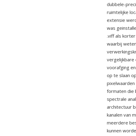
dubbele-precis
ruimtelijke l
extensie wer
was geinstal
.viff als kort
waarbij wete
verwerkingskn
vergelijkbar
voorafging en
op te slaan o
pixelwaarden 
formaten die 
spectrale ana
architectuur 
kanalen van m
meerdere bes
kunnen worden