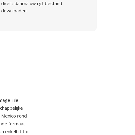
direct daarna uw rgf-bestand
downloaden
mage File
chappelijke
w Mexico rond
ende formaat
n enkelbit tot