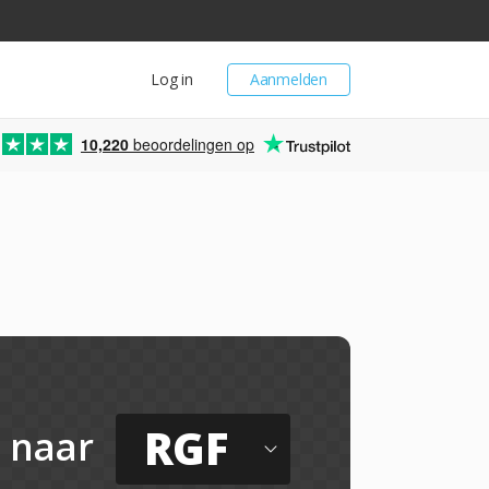
Log in
Aanmelden
10,220
beoordelingen op
RGF
naar