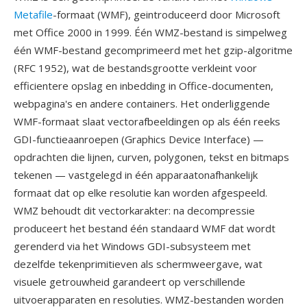
Metafile
-formaat (WMF), geintroduceerd door Microsoft
met Office 2000 in 1999. Één WMZ-bestand is simpelweg
één WMF-bestand gecomprimeerd met het gzip-algoritme
(RFC 1952), wat de bestandsgrootte verkleint voor
efficientere opslag en inbedding in Office-documenten,
webpagina's en andere containers. Het onderliggende
WMF-formaat slaat vectorafbeeldingen op als één reeks
GDI-functieaanroepen (Graphics Device Interface) —
opdrachten die lijnen, curven, polygonen, tekst en bitmaps
tekenen — vastgelegd in één apparaatonafhankelijk
formaat dat op elke resolutie kan worden afgespeeld.
WMZ behoudt dit vectorkarakter: na decompressie
produceert het bestand één standaard WMF dat wordt
gerenderd via het Windows GDI-subsysteem met
dezelfde tekenprimitieven als schermweergave, wat
visuele getrouwheid garandeert op verschillende
uitvoerapparaten en resoluties. WMZ-bestanden worden