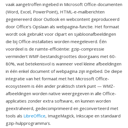
vaak aangetroffen ingebed in Microsoft Office-documenten
(Word, Excel, PowerPoint), HTML-e-mailberichten
gegenereerd door Outlook en webcontent geproduceerd
door Office's Opslaan als webpagina-functie. Het formaat
wordt ook gebruikt voor clipart en sjabloonafbeeldingen
die bij Office-installaties worden meegeleverd. Één
voordeel is de ruimte-efficiëntie: gzip-compressie
vermindert WMF-bestandsgroottes doorgaans met 60-
80%, wat betekenisvol is wanneer veel kleine afbeeldingen
in één enkel document of webpagina zijn ingebed. De diepe
integratie van het formaat met het Microsoft Office-
ecosysteem is één ander praktisch sterk punt — WMZ-
afbeeldingen worden native weergegeven in alle Office-
applicaties zonder extra software, en kunnen worden
geextraheerd, gedecomprimeerd en geconverteerd met
tools als
LibreOffice
, ImageMagick, Inkscape en standaard
gzip-hulpprogramma's.