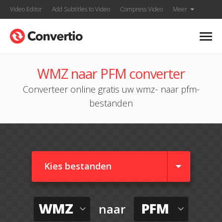
Video Editor
Add Subtitles to Video
Compress Video
Meer
WMZ naar PFM converter
Converteer online gratis uw wmz- naar pfm-
bestanden
Kies bestanden
WMZ
PFM
naar