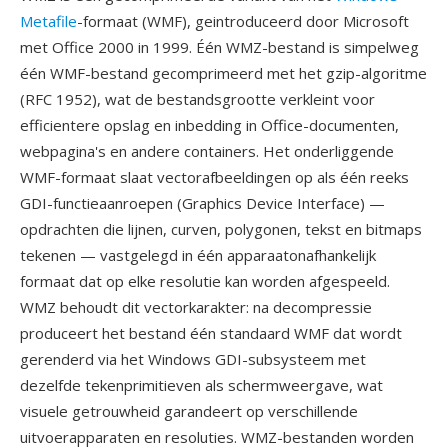
Metafile
-formaat (WMF), geintroduceerd door Microsoft
met Office 2000 in 1999. Één WMZ-bestand is simpelweg
één WMF-bestand gecomprimeerd met het gzip-algoritme
(RFC 1952), wat de bestandsgrootte verkleint voor
efficientere opslag en inbedding in Office-documenten,
webpagina's en andere containers. Het onderliggende
WMF-formaat slaat vectorafbeeldingen op als één reeks
GDI-functieaanroepen (Graphics Device Interface) —
opdrachten die lijnen, curven, polygonen, tekst en bitmaps
tekenen — vastgelegd in één apparaatonafhankelijk
formaat dat op elke resolutie kan worden afgespeeld.
WMZ behoudt dit vectorkarakter: na decompressie
produceert het bestand één standaard WMF dat wordt
gerenderd via het Windows GDI-subsysteem met
dezelfde tekenprimitieven als schermweergave, wat
visuele getrouwheid garandeert op verschillende
uitvoerapparaten en resoluties. WMZ-bestanden worden