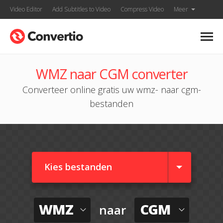
Video Editor
Add Subtitles to Video
Compress Video
Meer
WMZ naar CGM converter
Converteer online gratis uw wmz- naar cgm-
bestanden
Kies bestanden
WMZ
CGM
naar