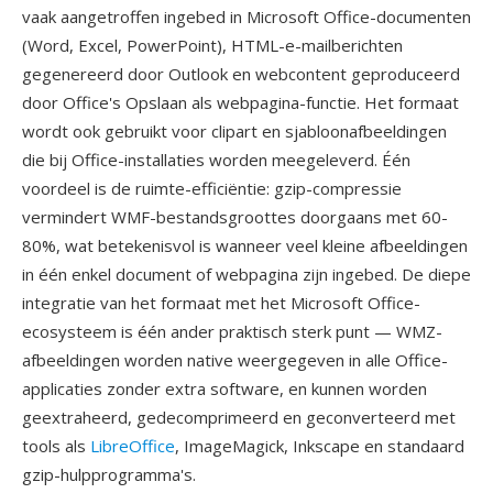
vaak aangetroffen ingebed in Microsoft Office-documenten
(Word, Excel, PowerPoint), HTML-e-mailberichten
gegenereerd door Outlook en webcontent geproduceerd
door Office's Opslaan als webpagina-functie. Het formaat
wordt ook gebruikt voor clipart en sjabloonafbeeldingen
die bij Office-installaties worden meegeleverd. Één
voordeel is de ruimte-efficiëntie: gzip-compressie
vermindert WMF-bestandsgroottes doorgaans met 60-
80%, wat betekenisvol is wanneer veel kleine afbeeldingen
in één enkel document of webpagina zijn ingebed. De diepe
integratie van het formaat met het Microsoft Office-
ecosysteem is één ander praktisch sterk punt — WMZ-
afbeeldingen worden native weergegeven in alle Office-
applicaties zonder extra software, en kunnen worden
geextraheerd, gedecomprimeerd en geconverteerd met
tools als
LibreOffice
, ImageMagick, Inkscape en standaard
gzip-hulpprogramma's.