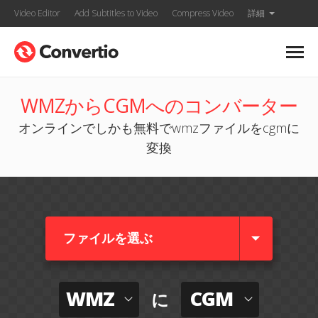
Video Editor
Add Subtitles to Video
Compress Video
詳細
WMZからCGMへのコンバーター
オンラインでしかも無料でwmzファイルをcgmに
変換
ファイルを選ぶ
WMZ
CGM
に