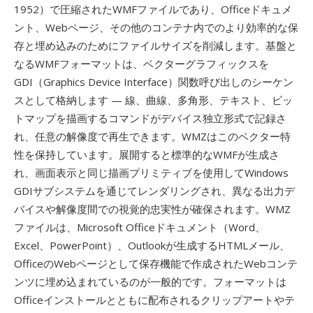
1952）で圧縮されたWMFファイルであり、Officeドキュメ
ント、Webページ、その他のコンテナ内でのより効率的な保
存と埋め込みのためにファイルサイズを削減します。基盤と
なるWMFフォーマットは、ベクターグラフィックスを
GDI（Graphics Device Interface）関数呼び出しのシーケン
スとして格納します — 線、曲線、多角形、テキスト、ビッ
トマップを描画するコマンドがデバイス独立形式で記録さ
れ、任意の解像度で再生できます。WMZはこのベクター特
性を保持しています。展開すると標準的なWMFが生成さ
れ、画面表示と同じ描画プリミティブを使用してWindows
GDIサブシステムを通じてレンダリングされ、異なる出力デ
バイスや解像度間での視覚的忠実性が確保されます。WMZ
ファイルは、Microsoft Officeドキュメント（Word、
Excel、PowerPoint）、Outlookが生成するHTMLメール、
OfficeのWebページとして保存機能で作成されたWebコンテ
ンツに埋め込まれているのが一般的です。フォーマットは
Officeインストールとともに配布されるクリップアートやテ