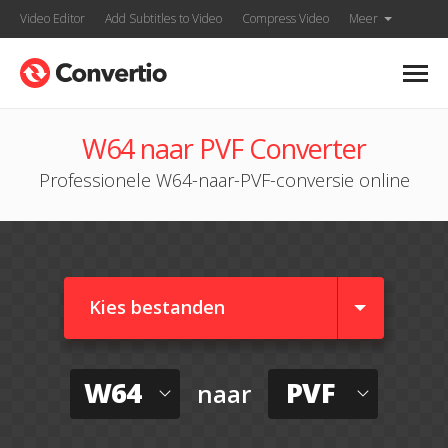
Video Editor
Add Subtitles to Video
Compress Video
Meer
W64 naar PVF Converter
Professionele W64-naar-PVF-conversie online
Kies bestanden
W64
PVF
naar